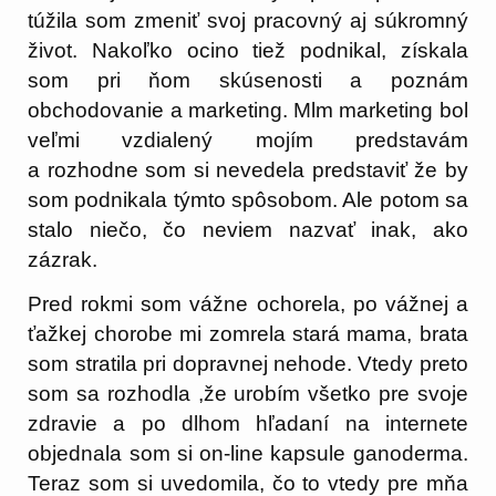
túžila som zmeniť svoj pracovný aj súkromný
život. Nakoľko ocino tiež podnikal, získala
som pri ňom skúsenosti a poznám
obchodovanie a marketing. Mlm marketing bol
veľmi vzdialený mojím predstavám
a rozhodne som si nevedela predstaviť že by
som podnikala týmto spôsobom. Ale potom sa
stalo niečo, čo neviem nazvať inak, ako
zázrak.
Pred rokmi som vážne ochorela, po vážnej a
ťažkej chorobe mi zomrela stará mama, brata
som stratila pri dopravnej nehode. Vtedy preto
som sa rozhodla ,že urobím všetko pre svoje
zdravie a po dlhom hľadaní na internete
objednala som si on-line kapsule ganoderma.
Teraz som si uvedomila, čo to vtedy pre mňa