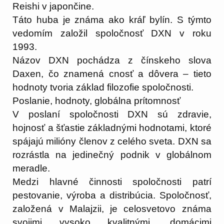
Reishi v japončine.
Táto huba je známa ako kráľ bylín. S týmto
vedomím založil spoločnosť DXN v roku
1993.
Názov DXN pochádza z čínskeho slova
Daxen, čo znamená cnosť a dôvera – tieto
hodnoty tvoria základ filozofie spoločnosti.
Poslanie, hodnoty, globálna prítomnosť
V poslaní spoločnosti DXN sú zdravie,
hojnosť a šťastie základnými hodnotami, ktoré
spájajú milióny členov z celého sveta. DXN sa
rozrástla na jedinečný podnik v globálnom
meradle.
Medzi hlavné činnosti spoločnosti patrí
pestovanie, výroba a distribúcia. Spoločnosť,
založená v Malajzii, je celosvetovo známa
svojimi vysoko kvalitnými, domácimi