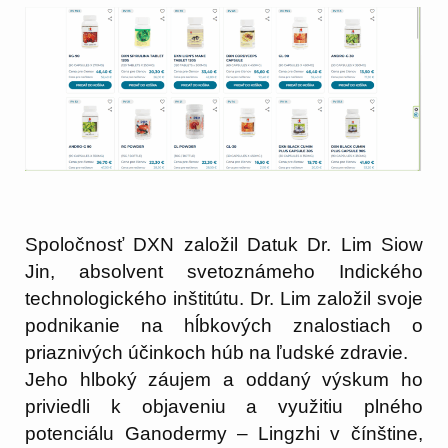
Spoločnosť DXN založil Datuk Dr. Lim Siow
Jin, absolvent svetoznámeho Indického
technologického inštitútu. Dr. Lim založil svoje
podnikanie na hĺbkových znalostiach o
priaznivých účinkoch húb na ľudské zdravie.
Jeho hlboký záujem a oddaný výskum ho
priviedli k objaveniu a využitiu plného
potenciálu Ganodermy – Lingzhi v čínštine,