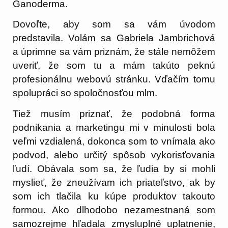
Ganoderma.
Dovoľte, aby som sa vám úvodom
predstavila. Volám sa Gabriela Jambrichová
a úprimne sa vám priznám, že stále nemôžem
uveriť, že som tu a mám takúto peknú
profesionálnu webovú stránku. Vďačím tomu
spolupráci so spoločnosťou mlm.
Tiež musím priznať, že podobná forma
podnikania a marketingu mi v minulosti bola
veľmi vzdialená, dokonca som to vnímala ako
podvod, alebo určitý spôsob vykorisťovania
ľudí. Obávala som sa, že ľudia by si mohli
myslieť, že zneužívam ich priateľstvo, ak by
som ich tlačila ku kúpe produktov takouto
formou. Ako dlhodobo nezamestnaná som
samozrejme hľadala zmysluplné uplatnenie,