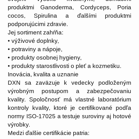
produktmi Ganoderma, Cordyceps, Poria
cocos, Spirulina a ďalšími produktmi
podporujúcimi zdravie.
Jej sortiment zahŕňa:
• výživové doplnky,
• potraviny a nápoje,
• produkty osobnej hygieny,
• produkty starostlivosti o pleť a kozmetiku.
Inovácia, kvalita a uznanie
DXN sa zaväzuje k vedecky podloženým
výrobným postupom a zabezpečovaniu
kvality. Spoločnosť má vlastné laboratórium
kontroly kvality, ktoré je certifikované podľa
normy ISO-17025 a testuje suroviny aj hotové
výrobky.
Medzi ďalšie certifikácie patria: