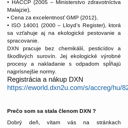
• HACCP (2005 – Ministerstvo zdravotníctva
Malajzie),
• Cena za excelentnosť GMP (2012),
• ISO 14001 (2000 – Lloyd’s Register), ktorá
sa vzťahuje aj na ekologické pestovanie a
spracovanie.
DXN pracuje bez chemikálií, pesticídov a
škodlivých surovín. Jej ekologické výrobné
procesy a nakladanie s odpadom spĺňajú
najprísnejšie normy.
Registrácia a nákup DXN
https://eworld.dxn2u.com/s/accreg/hu/
Prečo som sa stala členom DXN ?
Dobrý deň, vítam vás na stránkach