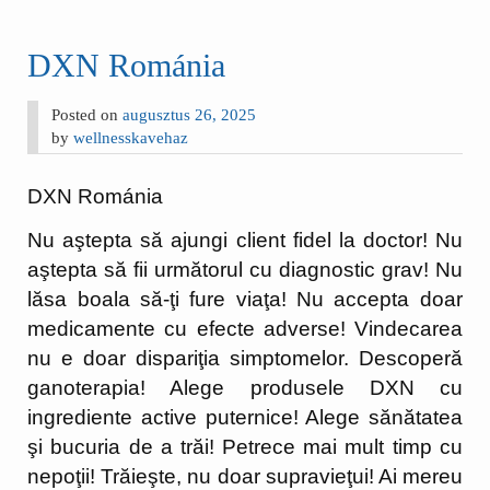
DXN Románia
Posted on
augusztus 26, 2025
by
wellnesskavehaz
DXN Románia
Nu aştepta să ajungi client fidel la doctor! Nu
aştepta să fii următorul cu diagnostic grav! Nu
lăsa boala să-ţi fure viaţa! Nu accepta doar
medicamente cu efecte adverse! Vindecarea
nu e doar dispariţia simptomelor. Descoperă
ganoterapia! Alege produsele DXN cu
ingrediente active puternice! Alege sănătatea
şi bucuria de a trăi! Petrece mai mult timp cu
nepoţii! Trăieşte, nu doar supravieţui! Ai mereu