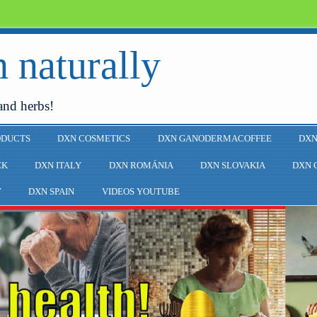
 naturally
and herbs!
ODUCTS
DXN COSMETICS
DXN GANODERMACOFFEE
DXN
EK
DXN ITALY
DXN ROMÁNIA
DXN SLOVAKIA
DXN 
Y
DXN SPAIN
VIDEOS YOUTUBE