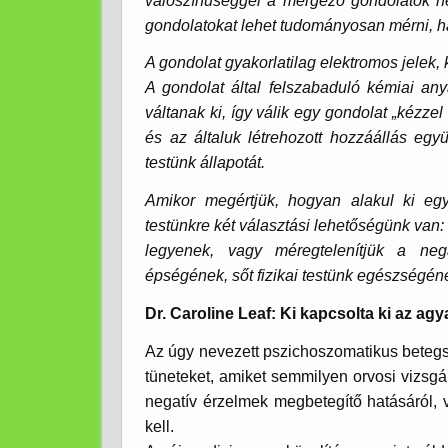
valószínűséggel a mérgező gondolatok 
gondolatokat lehet tudományosan mérni, han
A gondolat gyakorlatilag elektromos jelek
A gondolat által felszabaduló kémiai any
váltanak ki, így válik egy gondolat „kézze
és az általuk létrehozott hozzáállás együ
testünk állapotát.
Amikor megértjük, hogyan alakul ki eg
testünkre két választási lehetőségünk va
legyenek, vagy méregtelenítjük a nega
épségének, sőt fizikai testünk egészségéne
Dr. Caroline Leaf: Ki kapcsolta ki az a
Az úgy nevezett pszichoszomatikus betegsé
tüneteket, amiket semmilyen orvosi vizsg
negatív érzelmek megbetegítő hatásáról, v
kell.