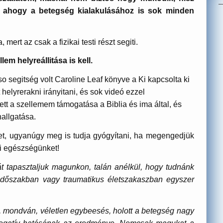
, ahogy a betegség kialakulásához is sok minden
rt az csak a fizikai testi részt segiti.
lem helyreállitása is kell.
o segitség volt Caroline Leaf könyve a Ki kapcsolta ki
helyrerakni irányitani, és sok videó ezzel
tt a szellemem támogatása a Biblia és ima által, és
hallgatása.
et, ugyanúgy meg is tudja gyógyítani, ha megengedjük
ni egészségünket!
t tapasztaljuk magunkon, talán anélkül, hogy tudnánk
 időszakban vagy traumatikus életszakaszban egyszer
, mondván, véletlen egybeesés, holott a betegség nagy