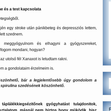
 és a test kapcsolata
etegségből.
jén egy stroke után pánikbeteg és depressziós lettem,
lett szednem.
l meggyógyulnom és elhagyni a gyógyszereket,
 fogom mondani, hogyan?
az utolsó fél Xanaxot is letudtam rakni.
em a gondolataim érzelmeim is.
zönhető, bár a legjelentősebb úgy gondolom a
 spirulina szedésének köszönhető.
táplálékkiegsézitőnek gyógyhatást tulajdonitok,
sztalatom, másnál nem biztos hogy müködik, hisz