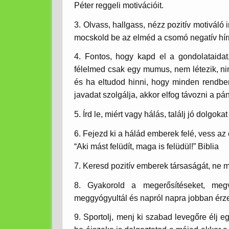
Péter reggeli motivációit.
3. Olvass, hallgass, nézz pozitív motiváló 
mocskold be az elméd a csomó negatív hírr
4. Fontos, hogy kapd el a gondolataidat
félelmed csak egy mumus, nem létezik, ni
és ha eltudod hinni, hogy minden rendbe
javadat szolgálja, akkor elfog távozni a pán
5. Írd le, miért vagy hálás, találj jó dolgoka
6. Fejezd ki a hálád emberek felé, vess a
“Aki mást felüdít, maga is felüdül!” Biblia
7. Keresd pozitív emberek társaságát, ne me
8. Gyakorold a megerősítéseket, megv
meggyógyultál és napról napra jobban ér
9. Sportolj, menj ki szabad levegőre élj 