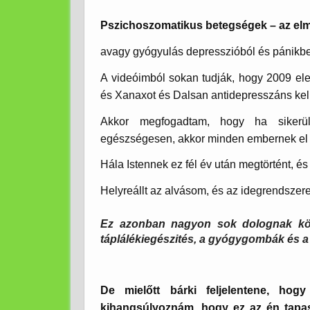
Pszichoszomatikus betegségek – az elme
avagy gyógyulás depresszióból és pánikb
A videóimból sokan tudják, hogy 2009 ele
és Xanaxot és Dalsan antidepresszáns kel
Akkor megfogadtam, hogy ha sikerü
egészségesen, akkor minden embernek el
Hála Istennek ez fél év után megtörtént, és 
Helyreállt az alvásom, és az idegrendszer
Ez azonban nagyon sok dolognak kös
táplálékiegészités, a gyógygombák és a
De mielőtt bárki feljelentene, hogy 
kihangsúlyoznám, hogy ez az én tapa