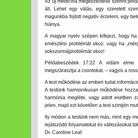
Az új medicina megközelítése szerint péld
áll. Lehet egy válás, egy szeretett sz
magunkba fojtott negatív érzelem, egy betel
hiánya.
A magyar nyelv szépen kifejezi, hogy ha
emésztési problémát okoz, vagy ha „mér
sokszormájproblémát okoz!
Példabeszédek 17:22 A vidám elme j
megszárasztja a csontokat. – vagyis a ross
A test működése az emberi tudat információ
A testünk harmonikusan működése hozza 
harmónia megléte, vagy adott esetben za
jelen, majd ezt követően a test szintjén mu
Ily módon a testünk nem más, mint egy me
lejátszódó folyamatokat és változásokat tük
Dr. Caroline Leaf