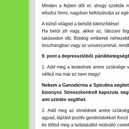
Minden a fejben dől el, ahogy szokták m
eltudsz hinni, nagyban befolyásolja az eg
A külső világod a belsőd tükröződése!
Ha belül jól vagy, akkor az, látszani 
lakásodon stb. Boldog emberek nehezeb
összhangban vagy az univerzummal, rendb
9. pont a depresszióból, pánikbetegség
1. Add meg a testednek amire szüksége 
nélkül ma már ez nem megy!
Nekem a Ganoderma a Spirulina segitett
bizonyos Stresszkontroll kapszula segi
ami szintén segithet.
2. Add meg az elmédnek amire szüksé
agyad, tápláld pozitív gondolatokkal! Kezd
és töltsd meg a tudatalattid motiváló cse