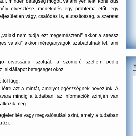
ául, minden betegség mögött valamilyen lelki konfliktus
emély elvesztése, menekülés egy probléma elől, egy
jesületlen vágy, csalódás is, elutasítottság, a szeretet
 „valaki nem tudja ezt megemészteni” akkor a stressz
ges valaki” akkor méreganyagok szabadulnak fel, ami
ó orvosságul szolgál; a szomorú szellem pedig
z lelkiállapot betegséget okoz.
itól függ.
létre azt a mintát, amelyet egészségnek nevezünk. A
vara mindig a tudatban, az információk szintjén van
tatkozik meg.
gjelenítés vagy megvalósulási szint, amely a tudatban
rözi.