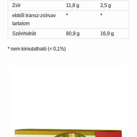
Zsír
11,8 g
2,5 g
ebből transz-zsírsav
*
*
tartalom
Szénhidrát
80,9 g
16,9 g
* nem kimutatható (< 0,1%)