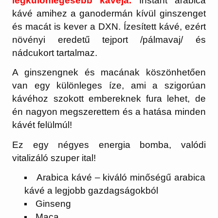
legkülönlegesebb kávéja.
Instant arabica
kávé amihez a ganodermán kívül ginszenget
és macát is kever a DXN. Ízesített kávé, ezért
növényi eredetű tejport /pálmavaj/ és
nádcukort tartalmaz.
A ginszengnek és macának köszönhetően
van egy különleges íze, ami a szigorúan
kávéhoz szokott embereknek fura lehet, de
én nagyon megszerettem és a hatása minden
kávét felülmúl!
Ez egy négyes energia bomba, valódi
vitalizáló szuper ital!
Arabica kávé – kiváló minőségű arabica
kávé a legjobb gazdagságokból
Ginseng
Maca