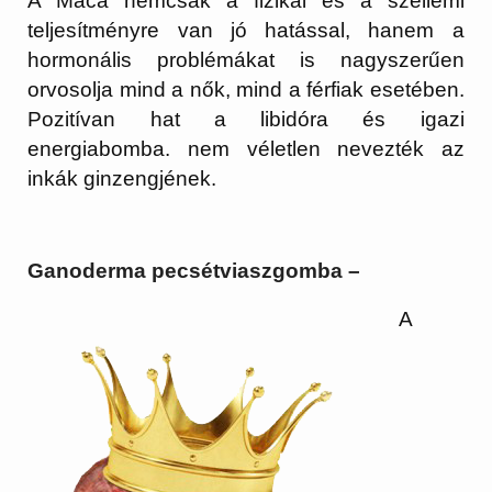
A Maca nemcsak a fizikai és a szellemi
teljesítményre van jó hatással, hanem a
hormonális problémákat is nagyszerűen
orvosolja mind a nők, mind a férfiak esetében.
Pozitívan hat a libidóra és igazi
energiabomba. nem véletlen nevezték az
inkák ginzengjének.
Ganoderma pecsétviaszgomba –
A