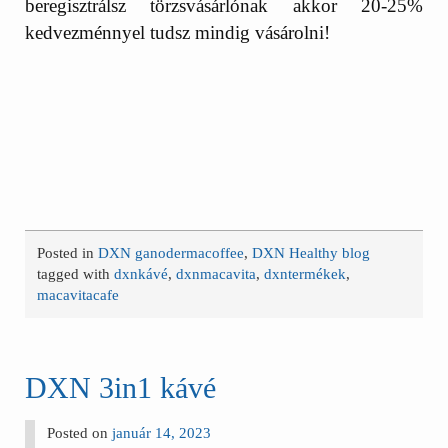
beregisztrálsz törzsvásárlónak akkor 20-25%
kedvezménnyel tudsz mindig vásárolni!
Posted in
DXN ganodermacoffee
,
DXN Healthy blog
tagged with
dxnkávé
,
dxnmacavita
,
dxntermékek
,
macavitacafe
DXN 3in1 kávé
Posted on
január 14, 2023