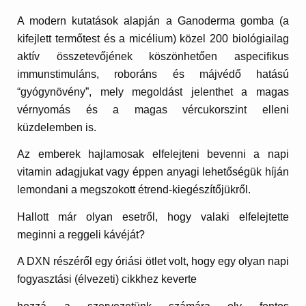
A modern kutatások alapján a Ganoderma gomba (a
kifejlett termőtest és a micélium) közel 200 biológiailag
aktív összetevőjének köszönhetően aspecifikus
immunstimuláns, roboráns és májvédő hatású
“gyógynövény”, mely megoldást jelenthet a magas
vérnyomás és a magas vércukorszint elleni
küzdelemben is.
Az emberek hajlamosak elfelejteni bevenni a napi
vitamin adagjukat vagy éppen anyagi lehetőségük híján
lemondani a megszokott étrend-kiegészítőjükről.
Hallott már olyan esetről, hogy valaki elfelejtette
meginni a reggeli kávéját?
A DXN részéről egy óriási ötlet volt, hogy egy olyan napi
fogyasztási (élvezeti) cikkhez keverte