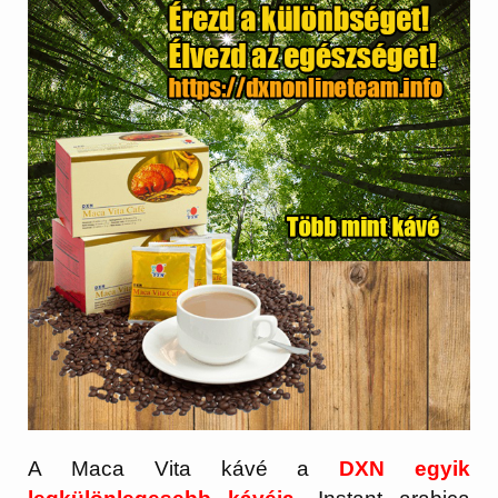
A Maca Vita kávé a
DXN egyik