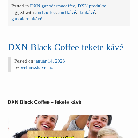
Posted in
DXN ganodermacoffee
,
DXN produkte
tagged with
3in1coffee
,
3in1kávé
,
dxnkávé
,
ganodermakávé
DXN Black Coffee fekete kávé
Posted on
január 14, 2023
by
wellnesskavehaz
DXN Black Coffee – fekete kávé