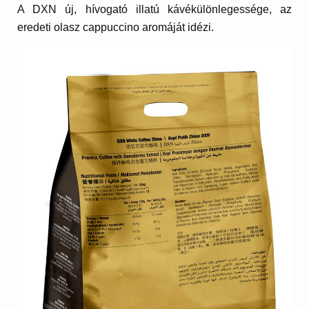
A DXN új, hívogató illatú kávékülönlegessége, az
eredeti olasz cappuccino aromáját idézi.