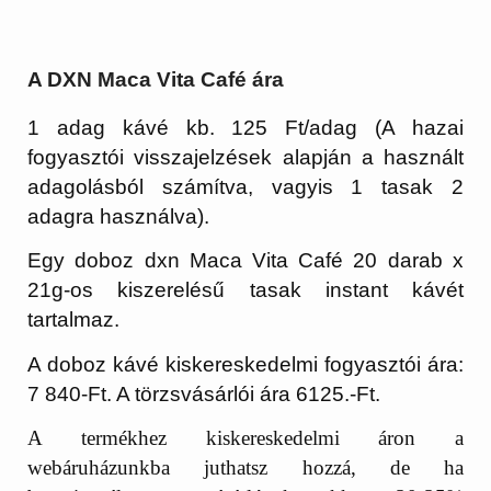
A DXN Maca Vita Café ára
1 adag kávé kb. 125 Ft/adag (A hazai
fogyasztói visszajelzések alapján a használt
adagolásból számítva, vagyis 1 tasak 2
adagra használva).
Egy doboz dxn Maca Vita Café 20 darab x
21g-os kiszerelésű tasak instant kávét
tartalmaz.
A doboz kávé kiskereskedelmi fogyasztói ára:
7 840-Ft. A törzsvásárlói ára 6125.-Ft.
A termékhez kiskereskedelmi áron a
webáruházunkba juthatsz hozzá, de ha