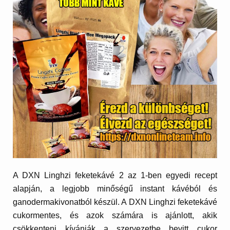
A DXN Linghzi feketekávé 2 az 1-ben egyedi recept
alapján, a legjobb minőségű instant kávéból és
ganodermakivonatból készül. A DXN Linghzi feketekávé
cukormentes, és azok számára is ajánlott, akik
csökkenteni kívánják a szervezetbe bevitt cukor