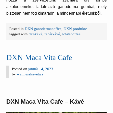
hozzá a szervezetünk számára oly fontos
alkotóelemeket tartalmazó ganoderma gombát, mely
biztosan nem fog kimaradni a mindennapi életünkből.
Posted in
DXN ganodermacoffee
,
DXN produkte
tagged with
dxnkávé
,
fehérkávé
,
whitecoffee
DXN Maca Vita Cafe
Posted on
január 14, 2023
by
wellnesskavehaz
DXN Maca Vita Cafe – Kávé