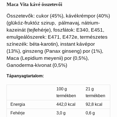
Maca Vita kávé összetevői
Összetevők: cukor (45%), kávékrémpor (40%)
(glükóz-fruktóz szirup, pálmavaj, nátrium-
kazeinát (tejfehérje), foszfátok: E340, E451,
emulgeálószerek: E471, E472e, természetes
színezék: béta-karotin), instant kávépor
(13%), ginszeng (Panax ginseng) por (1%),
Maca (Lepidium meyenii) por (0,5%),
Ganoderma-kivonat (0,5%)
Tápanyagtartalom:
100 g
21 g
termékben
termékben
Energia
442,0 kcal
92,8 kcal
Fehérje
3,0 g
0,6 g