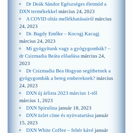
Dr Deák Sándor Egészséges életmód a
DXN termékekkel
március 24, 2023
A COVID oltás mellékhatásairól
március
24, 2023
Dr. Bagdy Emőke – Kocogj Kacagj
március 24, 2023
Mi gyógyítunk vagy a gyógygombák? –
dr Csizmadia Beáta előadása
március 24,
2023
Dr Csizmadia Bea Hogyan segíthetnek a
gyógygombák a beteg embereknek?
március
24, 2023
DXN új árlista 2023 március 1-től
március 1, 2023
DXN Spirulina
január 18, 2023
DXN üzlet címe és nyitvatartása
január
15, 2023
DXN White Coffee – fehér kávé
január