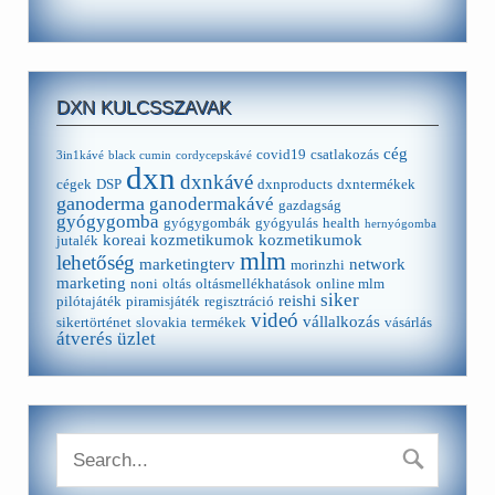
DXN KULCSSZAVAK
cég
covid19
csatlakozás
3in1kávé
black cumin
cordycepskávé
dxn
dxnkávé
cégek
DSP
dxnproducts
dxntermékek
ganoderma
ganodermakávé
gazdagság
gyógygomba
gyógygombák
gyógyulás
health
hernyógomba
koreai kozmetikumok
kozmetikumok
jutalék
mlm
lehetőség
marketingterv
network
morinzhi
marketing
noni
oltás
oltásmellékhatások
online mlm
siker
reishi
pilótajáték
piramisjáték
regisztráció
videó
vállalkozás
sikertörténet
slovakia
termékek
vásárlás
átverés
üzlet