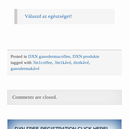
Válaszd az egészséget!
Posted in
DXN ganodermacoffee
,
DXN produkte
tagged with
3in1coffee
,
3in1kávé
,
dxnkávé
,
ganodermakávé
Comments are closed.
DXN FREE REGISTRATION CLICK HERE!