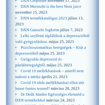
DXN Corporate
november 17, 2023
DXN Morinzhi is the best Noni juice
november 15, 2023
DXN termékkatalógus 2023
július 13,
2023
DXN Ganozhi fogkrém
július 7, 2023
Lelki szellemi táplálékok a depresszióból
való gyógyuláshoz.
május 25, 2023
Pszichoszomatikus betegségek – Kiút a
depresszióból
május 25, 2023
Gyógyulás depresszió és
pánikbetegségből.
május 25, 2023
Covid 19 mellékhatások – amiről nem
tudosit a média
április 21, 2023
Covid 19 oltás mellékhatásai ellen mit
lenne fontos tenned?
március 28, 2023
Dr Deák Sándor Egészséges életmód a
DXN termékekkel
március 24, 2023