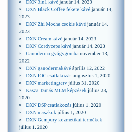
DXN 3in1 kávé
január 14, 2023
DXN Black Coffee fekete kávé
január 14,
2023
DXN Zhi Mocha csokis kávé
január 14,
2023
DXN Cream kávé
január 14, 2023
DXN Cordyceps kávé
január 14, 2023
Ganoderma gyógygomba
november 13,
2022
DXN ganodermakávé
április 12, 2022
DXN IOC csatlakozás
augusztus 1, 2020
DXN marketingterv
július 31, 2020
Kasza Tamás MLM képzések
július 28,
2020
DXN DSP csatlakozás
július 1, 2020
DXN maszkok
július 1, 2020
DXN Gempury kozmetikai termékek
július 1, 2020