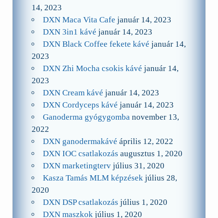
14, 2023
DXN Maca Vita Cafe
január 14, 2023
DXN 3in1 kávé
január 14, 2023
DXN Black Coffee fekete kávé
január 14,
2023
DXN Zhi Mocha csokis kávé
január 14,
2023
DXN Cream kávé
január 14, 2023
DXN Cordyceps kávé
január 14, 2023
Ganoderma gyógygomba
november 13,
2022
DXN ganodermakávé
április 12, 2022
DXN IOC csatlakozás
augusztus 1, 2020
DXN marketingterv
július 31, 2020
Kasza Tamás MLM képzések
július 28,
2020
DXN DSP csatlakozás
július 1, 2020
DXN maszkok
július 1, 2020