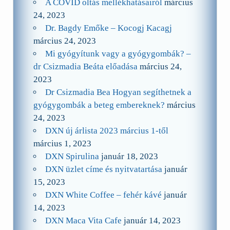
A COVID oltás mellékhatásairól
március
24, 2023
Dr. Bagdy Emőke – Kocogj Kacagj
március 24, 2023
Mi gyógyítunk vagy a gyógygombák? –
dr Csizmadia Beáta előadása
március 24,
2023
Dr Csizmadia Bea Hogyan segíthetnek a
gyógygombák a beteg embereknek?
március
24, 2023
DXN új árlista 2023 március 1-től
március 1, 2023
DXN Spirulina
január 18, 2023
DXN üzlet címe és nyitvatartása
január
15, 2023
DXN White Coffee – fehér kávé
január
14, 2023
DXN Maca Vita Cafe
január 14, 2023