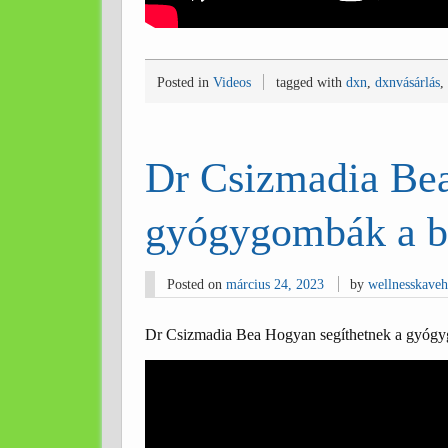
Posted in
Videos
tagged with
dxn
,
dxnvásárlás
,
Dr Csizmadia Bea
gyógygombák a b
Posted on
március 24, 2023
by
wellnesskave
Dr Csizmadia Bea Hogyan segíthetnek a gyóg