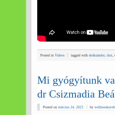
Posted in
Videos
tagged with
deáksándor
,
dxn
,
Mi gyógyítunk v
dr Csizmadia Beá
Posted on
március 24, 2023
by
wellnesskave