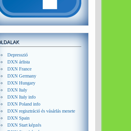
OLDALAK
Depresszió
DXN árlista
DXN France
DXN Germany
DXN Hungary
DXN Italy
DXN Italy info
DXN Poland info
DXN regisztráció és vásárlás menete
DXN Spain
DXN Start képzés