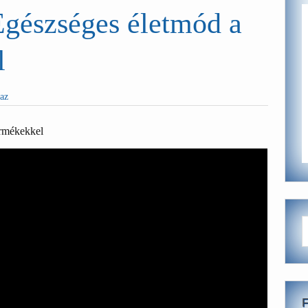
gészséges életmód a
l
haz
rmékekkel