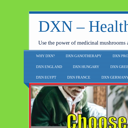
DXN – Health
Use the power of medicinal mushrooms 
WHY DXN?
DXN GANOTHERAPY
DXN PR
DXN ENGLAND
DXN HUNGARY
DXN GRE
DXN EGYPT
DXN FRANCE
DXN GERMAN