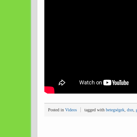
Posted in
Videos
tagged with
betegségek
,
dxn
,