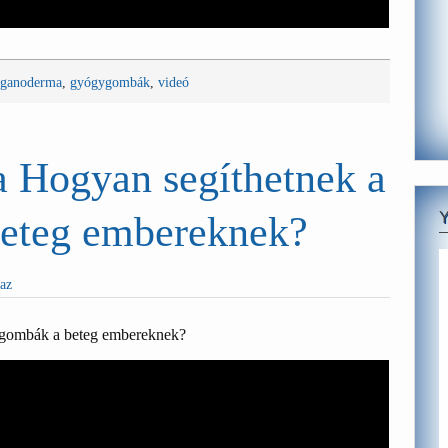
ganoderma
,
gyógygombák
,
videó
 Hogyan segíthetnek a
eteg embereknek?
haz
ygombák a beteg embereknek?