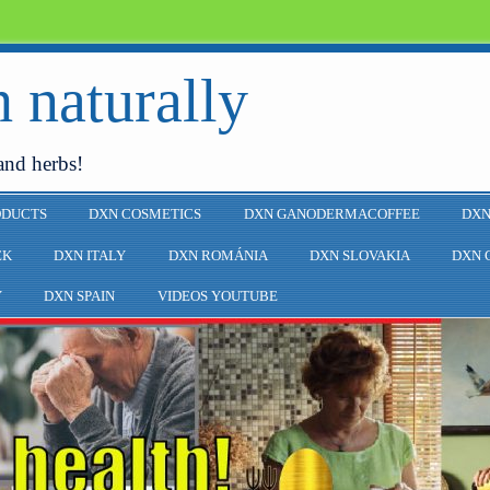
 naturally
and herbs!
ODUCTS
DXN COSMETICS
DXN GANODERMACOFFEE
DXN
EK
DXN ITALY
DXN ROMÁNIA
DXN SLOVAKIA
DXN 
Y
DXN SPAIN
VIDEOS YOUTUBE