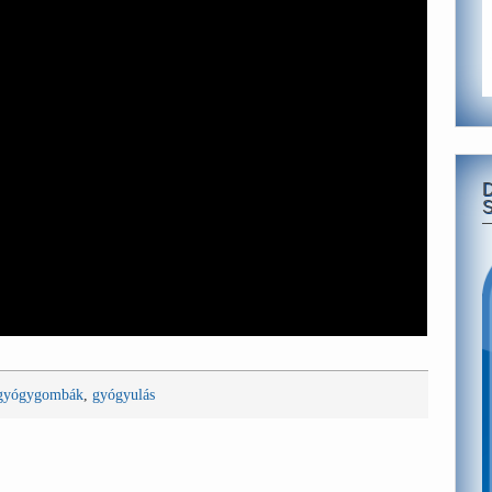
S
gyógygombák
,
gyógyulás