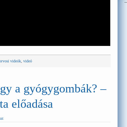
orvosi videók
,
videó
agy a gyógygombák? –
ta előadása
haz