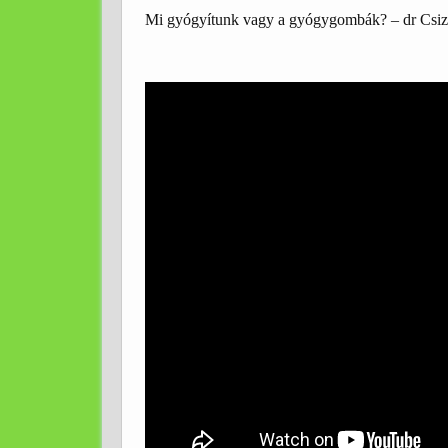
Mi gyógyítunk vagy a gyógygombák? – dr Csiz