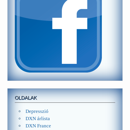
OLDALAK
Depresszió
DXN árlista
DXN France