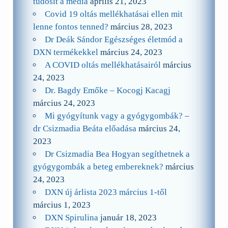
tudosit a média
április 21, 2023
Covid 19 oltás mellékhatásai ellen mit
lenne fontos tenned?
március 28, 2023
Dr Deák Sándor Egészséges életmód a
DXN termékekkel
március 24, 2023
A COVID oltás mellékhatásairól
március
24, 2023
Dr. Bagdy Emőke – Kocogj Kacagj
március 24, 2023
Mi gyógyítunk vagy a gyógygombák? –
dr Csizmadia Beáta előadása
március 24,
2023
Dr Csizmadia Bea Hogyan segíthetnek a
gyógygombák a beteg embereknek?
március
24, 2023
DXN új árlista 2023 március 1-től
március 1, 2023
DXN Spirulina
január 18, 2023