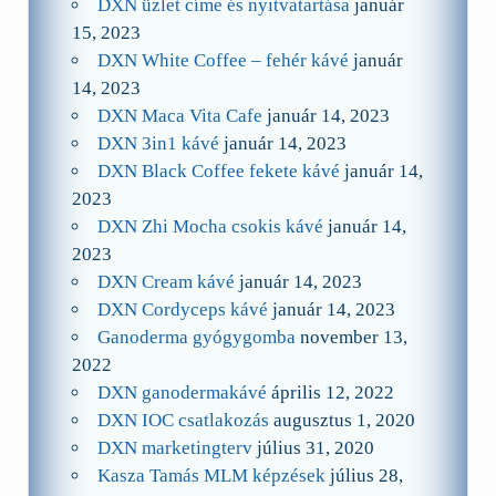
DXN üzlet címe és nyitvatartása
január
15, 2023
DXN White Coffee – fehér kávé
január
14, 2023
DXN Maca Vita Cafe
január 14, 2023
DXN 3in1 kávé
január 14, 2023
DXN Black Coffee fekete kávé
január 14,
2023
DXN Zhi Mocha csokis kávé
január 14,
2023
DXN Cream kávé
január 14, 2023
DXN Cordyceps kávé
január 14, 2023
Ganoderma gyógygomba
november 13,
2022
DXN ganodermakávé
április 12, 2022
DXN IOC csatlakozás
augusztus 1, 2020
DXN marketingterv
július 31, 2020
Kasza Tamás MLM képzések
július 28,