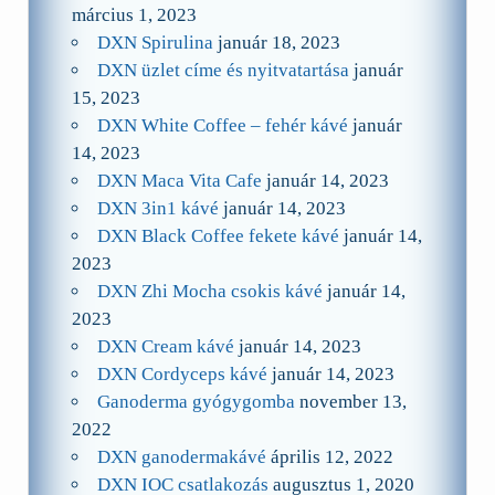
március 1, 2023
DXN Spirulina
január 18, 2023
DXN üzlet címe és nyitvatartása
január
15, 2023
DXN White Coffee – fehér kávé
január
14, 2023
DXN Maca Vita Cafe
január 14, 2023
DXN 3in1 kávé
január 14, 2023
DXN Black Coffee fekete kávé
január 14,
2023
DXN Zhi Mocha csokis kávé
január 14,
2023
DXN Cream kávé
január 14, 2023
DXN Cordyceps kávé
január 14, 2023
Ganoderma gyógygomba
november 13,
2022
DXN ganodermakávé
április 12, 2022
DXN IOC csatlakozás
augusztus 1, 2020