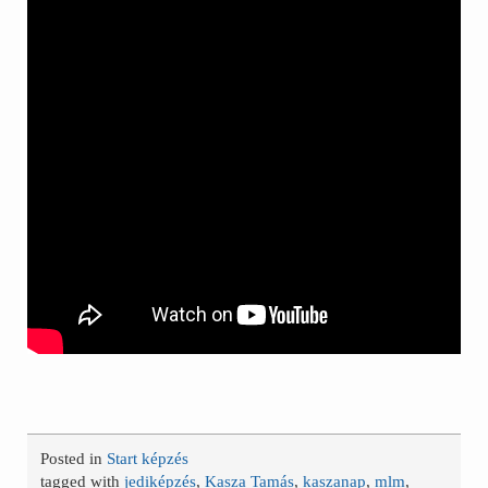
Posted in
Start képzés
tagged with
jediképzés
,
Kasza Tamás
,
kaszanap
,
mlm
,