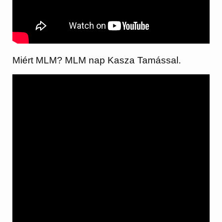
Miért MLM? MLM nap Kasza Tamással.