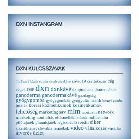
DXN INSTANGRAM
DXN KULCSSZAVAK
cég
covid19
csatlakozás
3in1kávé
black cumin
cordycepskávé
dxn
dxnkávé
cégek
DSP
dxnproducts
dxntermékek
ganoderma
ganodermakávé
gazdagság
gyógygomba
gyógygombák
gyógyulás
health
hernyógomba
koreai kozmetikumok
kozmetikumok
jutalék
mlm
lehetőség
marketingterv
network
morinzhi
marketing
noni
oltás
oltásmellékhatások
online mlm
siker
reishi
pilótajáték
piramisjáték
regisztráció
videó
vállalkozás
sikertörténet
slovakia
termékek
vásárlás
átverés
üzlet