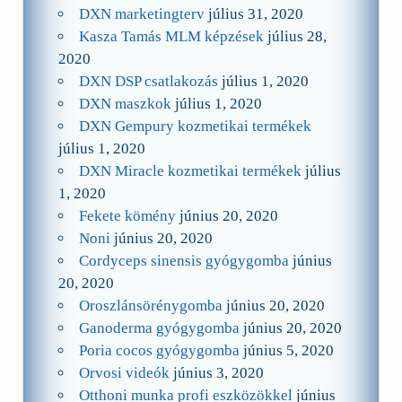
DXN marketingterv
július 31, 2020
Kasza Tamás MLM képzések
július 28,
2020
DXN DSP csatlakozás
július 1, 2020
DXN maszkok
július 1, 2020
DXN Gempury kozmetikai termékek
július 1, 2020
DXN Miracle kozmetikai termékek
július
1, 2020
Fekete kömény
június 20, 2020
Noni
június 20, 2020
Cordyceps sinensis gyógygomba
június
20, 2020
Oroszlánsörénygomba
június 20, 2020
Ganoderma gyógygomba
június 20, 2020
Poria cocos gyógygomba
június 5, 2020
Orvosi videók
június 3, 2020
Otthoni munka profi eszközökkel
június