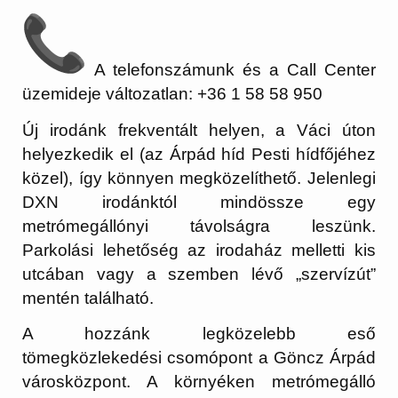
A telefonszámunk és a Call Center
üzemideje változatlan: +36 1 58 58 950
Új irodánk frekventált helyen, a Váci úton
helyezkedik el (az Árpád híd Pesti hídfőjéhez
közel), így könnyen megközelíthető. Jelenlegi
DXN irodánktól mindössze egy
metrómegállónyi távolságra leszünk.
Parkolási lehetőség az irodaház melletti kis
utcában vagy a szemben lévő „szervízút”
mentén található.
A hozzánk legközelebb eső
tömegközlekedési csomópont a Göncz Árpád
városközpont. A környéken metrómegálló