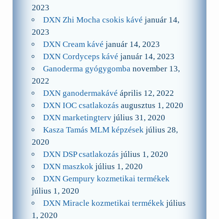
2023
DXN Zhi Mocha csokis kávé
január 14,
2023
DXN Cream kávé
január 14, 2023
DXN Cordyceps kávé
január 14, 2023
Ganoderma gyógygomba
november 13,
2022
DXN ganodermakávé
április 12, 2022
DXN IOC csatlakozás
augusztus 1, 2020
DXN marketingterv
július 31, 2020
Kasza Tamás MLM képzések
július 28,
2020
DXN DSP csatlakozás
július 1, 2020
DXN maszkok
július 1, 2020
DXN Gempury kozmetikai termékek
július 1, 2020
DXN Miracle kozmetikai termékek
július
1, 2020