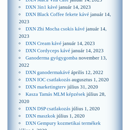
DXN 3in1 kávé
január 14, 2023
DXN Black Coffee fekete kávé
január 14,
2023
DXN Zhi Mocha csokis kávé
január 14,
2023
DXN Cream kávé
január 14, 2023
DXN Cordyceps kávé
január 14, 2023
Ganoderma gyógygomba
november 13,
2022
DXN ganodermakávé
április 12, 2022
DXN IOC csatlakozás
augusztus 1, 2020
DXN marketingterv
július 31, 2020
Kasza Tamás MLM képzések
július 28,
2020
DXN DSP csatlakozás
július 1, 2020
DXN maszkok
július 1, 2020
DXN Gempury kozmetikai termékek