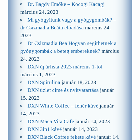
Dr. Bagdy Emőke – Kocogj Kacagj
március 24, 2023
Mi gyógyítunk vagy a gyógygombák? –
dr Csizmadia Beáta előadása
március 24,
2023
Dr Csizmadia Bea Hogyan segíthetnek a
gyógygombák a beteg embereknek?
március
24, 2023
DXN új árlista 2023 március 1-től
március 1, 2023
DXN Spirulina
január 18, 2023
DXN üzlet címe és nyitvatartása
január
15, 2023
DXN White Coffee – fehér kávé
január
14, 2023
DXN Maca Vita Cafe
január 14, 2023
DXN 3in1 kávé
január 14, 2023
DXN Black Coffee fekete kávé
január 14,