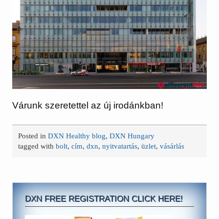
Várunk szeretettel az új irodánkban!
Posted in
DXN Healthy blog
,
DXN Hungary
tagged with
bolt
,
cím
,
dxn
,
nyitvatartás
,
üzlet
,
vásárlás
DXN FREE REGISTRATION CLICK HERE!