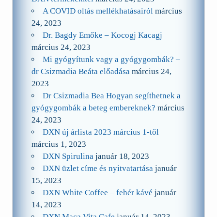
A COVID oltás mellékhatásairól
március
24, 2023
Dr. Bagdy Emőke – Kocogj Kacagj
március 24, 2023
Mi gyógyítunk vagy a gyógygombák? –
dr Csizmadia Beáta előadása
március 24,
2023
Dr Csizmadia Bea Hogyan segíthetnek a
gyógygombák a beteg embereknek?
március
24, 2023
DXN új árlista 2023 március 1-től
március 1, 2023
DXN Spirulina
január 18, 2023
DXN üzlet címe és nyitvatartása
január
15, 2023
DXN White Coffee – fehér kávé
január
14, 2023
DXN Maca Vita Cafe
január 14, 2023