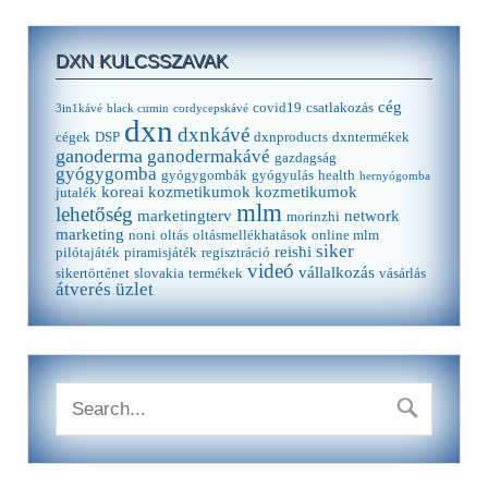
DXN KULCSSZAVAK
cég
covid19
csatlakozás
3in1kávé
black cumin
cordycepskávé
dxn
dxnkávé
cégek
DSP
dxnproducts
dxntermékek
ganoderma
ganodermakávé
gazdagság
gyógygomba
gyógygombák
gyógyulás
health
hernyógomba
koreai kozmetikumok
kozmetikumok
jutalék
mlm
lehetőség
marketingterv
network
morinzhi
marketing
noni
oltás
oltásmellékhatások
online mlm
siker
reishi
pilótajáték
piramisjáték
regisztráció
videó
vállalkozás
sikertörténet
slovakia
termékek
vásárlás
átverés
üzlet