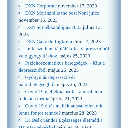
DXN Corporate
november 17, 2023
DXN Morinzhi is the best Noni juice
november 15, 2023
DXN termékkatalógus 2023
július 13,
2023
DXN Ganozhi fogkrém
július 7, 2023
Lelki szellemi táplálékok a depresszióból
való gyógyuláshoz.
május 25, 2023
Pszichoszomatikus betegségek – Kiút a
depresszióból
május 25, 2023
Gyógyulás depresszió és
pánikbetegségből.
május 25, 2023
Covid 19 mellékhatások – amiről nem
tudosit a média
április 21, 2023
Covid 19 oltás mellékhatásai ellen mit
lenne fontos tenned?
március 28, 2023
Dr Deák Sándor Egészséges életmód a
DXN termékekkel
március 24, 2023