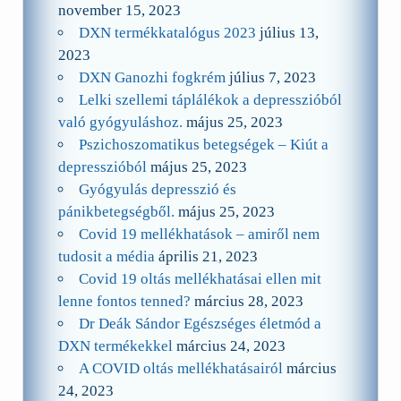
november 15, 2023
DXN termékkatalógus 2023
július 13,
2023
DXN Ganozhi fogkrém
július 7, 2023
Lelki szellemi táplálékok a depresszióból
való gyógyuláshoz.
május 25, 2023
Pszichoszomatikus betegségek – Kiút a
depresszióból
május 25, 2023
Gyógyulás depresszió és
pánikbetegségből.
május 25, 2023
Covid 19 mellékhatások – amiről nem
tudosit a média
április 21, 2023
Covid 19 oltás mellékhatásai ellen mit
lenne fontos tenned?
március 28, 2023
Dr Deák Sándor Egészséges életmód a
DXN termékekkel
március 24, 2023
A COVID oltás mellékhatásairól
március
24, 2023