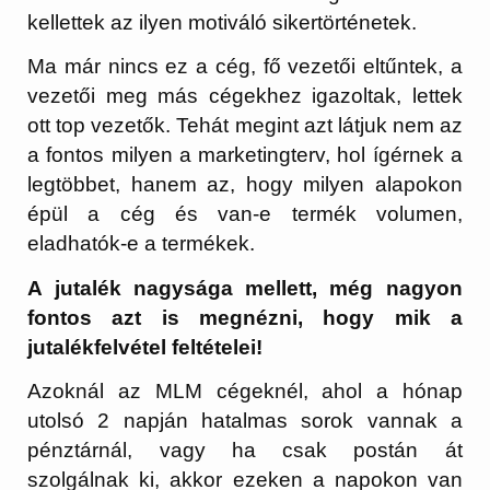
kellettek az ilyen motiváló sikertörténetek.
Ma már nincs ez a cég, fő vezetői eltűntek, a
vezetői meg más cégekhez igazoltak, lettek
ott top vezetők. Tehát megint azt látjuk nem az
a fontos milyen a marketingterv, hol ígérnek a
legtöbbet, hanem az, hogy milyen alapokon
épül a cég és van-e termék volumen,
eladhatók-e a termékek.
A jutalék nagysága mellett, még nagyon
fontos azt is megnézni, hogy mik a
jutalékfelvétel feltételei!
Azoknál az MLM cégeknél, ahol a hónap
utolsó 2 napján hatalmas sorok vannak a
pénztárnál, vagy ha csak postán át
szolgálnak ki, akkor ezeken a napokon van