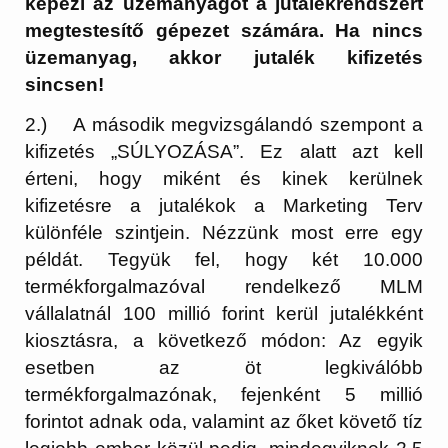
képezi az üzemanyagot a jutalékrendszert
megtestesítő gépezet számára. Ha nincs
üzemanyag, akkor jutalék kifizetés
sincsen!
2.) A második megvizsgálandó szempont a
kifizetés „SÚLYOZÁSA”. Ez alatt azt kell
érteni, hogy miként és kinek kerülnek
kifizetésre a jutalékok a Marketing Terv
különféle szintjein. Nézzünk most erre egy
példát. Tegyük fel, hogy két 10.000
termékforgalmazóval rendelkező MLM
vállalatnál 100 millió forint kerül jutalékként
kiosztásra, a következő módon: Az egyik
esetben az öt legkiválóbb
termékforgalmazónak, fejenként 5 millió
forintot adnak oda, valamint az őket követő tíz