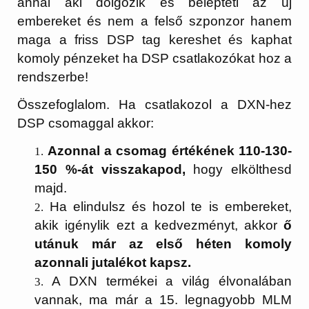
annál aki dolgozik és belépteti az új
embereket és nem a felső szponzor hanem
maga a friss DSP tag kereshet és kaphat
komoly pénzeket ha DSP csatlakozókat hoz a
rendszerbe!
Összefoglalom. Ha csatlakozol a DXN-hez
DSP csomaggal akkor:
Azonnal a csomag értékének 110-130-
150 %-át visszakapod,
hogy elkölthesd
majd.
Ha elindulsz és hozol te is embereket,
akik igénylik ezt a kedvezményt, akkor
ő
utánuk már az első héten komoly
azonnali jutalékot kapsz.
A DXN termékei a világ élvonalában
vannak, ma már a 15. legnagyobb MLM