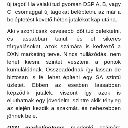
új tagot! Ha valaki tud gyorsan DSP A, B, vagy
C csomaggal új tagokat beléptetni, az már a
beléptetést követő héten jutalékot kap utána.
Aki viszont csak kevesebb időt tud befektetni,
és lassabban tanul, és el sikeres
tárgyalásokat, azok számára is kedvező a
DXN marketing terve. Nincs nullázódás, nem
lehet kiesni, szintet veszteni, a pontok
kumulálódnak. Összeadódnak így lassan de
biztosan is fel lehet építeni egy SA szintű
üzletet. Ebben az esetben lassabban
képződik jutalék, viszont így azok is
eljuthatnak egy jövedelmi szintre akik tényleg
az elején kezdik a szakmát, és nehezebben
jönnek bele.
DXN marketingterve
mindenki számára