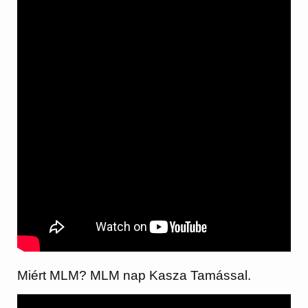
Miért MLM? MLM nap Kasza Tamással.