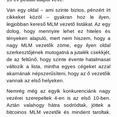
Van egy oldal – ami szinte biztos, pénzért írt
cikkeket közöl – gyakran hoz le ilyen,
legjobban kereső MLM vezető listákat. Az egy
dolog, hogy mennyire lehet ez hiteles és
tényeken alapuló, mert nem hiszem, hogy a
nagy MLM vezetők zöme, egy ilyen oldal
szerkesztőjének mutogatná a jutalék csekkjét,
de az feltűnő, hogy szinte évente hatalmasat
változik a lista, mintha egyes cégeket azzal
akarnának népszerűsíteni, hogy az ő vezetőik
vannak az első helyeken.
Nemrég még az egyik konkurenciánk nagy
vezérei szerepeltek 4-en is az első 10-ben.
Aztán valahogy hátra sodródtak, jöttek a
bitcoinos MLM vezetők és mindent taroltak.