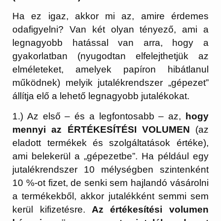
Ha ez igaz, akkor mi az, amire érdemes
odafigyelni? Van két olyan tényező, ami a
legnagyobb hatással van arra, hogy a
gyakorlatban (nyugodtan elfelejthetjük az
elméleteket, amelyek papíron hibátlanul
működnek) melyik jutalékrendszer „gépezet”
állítja elő a lehető legnagyobb jutalékokat.
1.) Az első – és a legfontosabb – az,
hogy
mennyi az ÉRTÉKESÍTÉSI VOLUMEN
(az
eladott termékek és szolgáltatások értéke),
ami belekerül a „gépezetbe”. Ha például egy
jutalékrendszer 10 mélységben szintenként
10 %-ot fizet, de senki sem hajlandó vásárolni
a termékekből, akkor jutalékként semmi sem
kerül kifizetésre.
Az értékesítési volumen