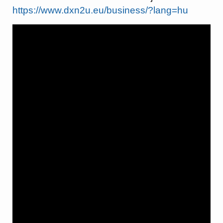
https://www.dxn2u.eu/business/?lang=hu