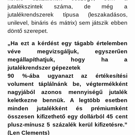
jutalékszintek száma, de még a
jutalékrendszerek típusa (leszakadásos,
unilevel, bináris és mátrix) sem játszik ebben
döntő szerepet.
„Ha ezt a kérdést egy tágabb értelemben
véve megvizsgáljuk, egyszerűen
megállapíthatjuk, hogy ha a
jutalékrendszer gépezetek
90 %-ába ugyanazt az értékesítési
volument táplálnánk be, végtermékként
nagyjából azonos mennyiségű jutalék
keletkezne bennük. A legtöbb esetben
minden jutalékként és prémiumként
összesen kifizethető egy dollárból 45 cent
plusz-mínusz 5 százalék kerül kifizetésre.”
(Len Clements)