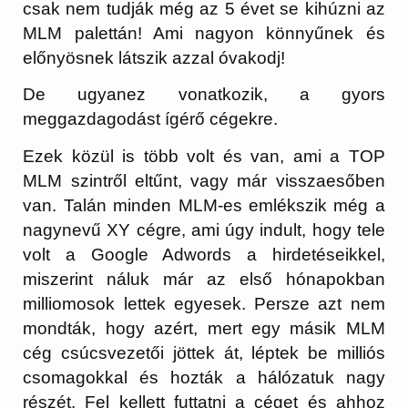
csak nem tudják még az 5 évet se kihúzni az
MLM palettán! Ami nagyon könnyűnek és
előnyösnek látszik azzal óvakodj!
De ugyanez vonatkozik, a gyors
meggazdagodást ígérő cégekre.
Ezek közül is több volt és van, ami a TOP
MLM szintről eltűnt, vagy már visszaesőben
van. Talán minden MLM-es emlékszik még a
nagynevű XY cégre, ami úgy indult, hogy tele
volt a Google Adwords a hirdetéseikkel,
miszerint náluk már az első hónapokban
milliomosok lettek egyesek. Persze azt nem
mondták, hogy azért, mert egy másik MLM
cég csúcsvezetői jöttek át, léptek be milliós
csomagokkal és hozták a hálózatuk nagy
részét. Fel kellett futtatni a céget és ahhoz