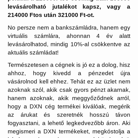
levásárolható jutalékot kapsz, vagy a
214000 Ftos után 321000 Ft-ot.
No persze nem a bankszámládra, hanem egy
virtuális számlára, ahonnan 4 év alatt
levásárolhatod, mindig 10%-al csökkentve az
aktuális számládat!
Természetesen a cégnek is jó ez a dolog, hisz
ahhoz, hogy kivedd a pénzedet újra
vásárolnod kell ehhez. Tehát ez az üzlet nem
azoknak szól, akik csak gyors pénzt akarnak,
hanem azoknak, akik meggyőződnek arról,
hogy a DXN cég termékei kiválóak, megérik
az árukat és szeretnék hosszú távon
fogyasztani, a lehető legkedvezőbb áron. Aki
megismeri a DXN termékeket, megkóstolja a