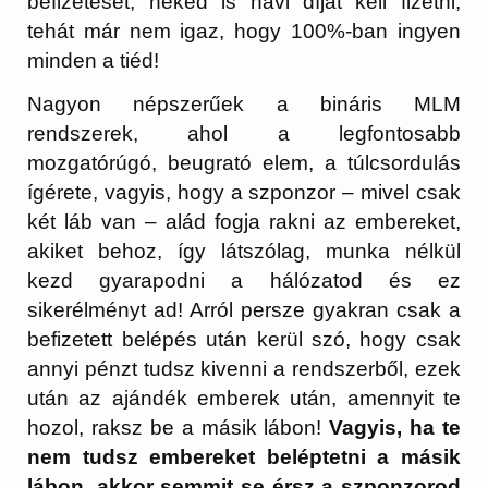
befizetését, neked is havi díjat kell fizetni,
tehát már nem igaz, hogy 100%-ban ingyen
minden a tiéd!
Nagyon népszerűek a bináris MLM
rendszerek, ahol a legfontosabb
mozgatórúgó, beugrató elem, a túlcsordulás
ígérete, vagyis, hogy a szponzor – mivel csak
két láb van – alád fogja rakni az embereket,
akiket behoz, így látszólag, munka nélkül
kezd gyarapodni a hálózatod és ez
sikerélményt ad! Arról persze gyakran csak a
befizetett belépés után kerül szó, hogy csak
annyi pénzt tudsz kivenni a rendszerből, ezek
után az ajándék emberek után, amennyit te
hozol, raksz be a másik lábon!
Vagyis, ha te
nem tudsz embereket beléptetni a másik
lábon, akkor semmit se érsz a szponzorod