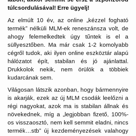
túlcsordulásával! Erre ügyelj!
Az elmúlt 10 év, az online „kézzel fogható
termék” nélküli MLM-ek reneszánsza volt, de
ahogy felemelkedtek úgy tűntek is el a
süllyesztőben. Ma már csak 1-2 komolyabb
cégről tudok, aki ilyen online eszköztár alapú
hálózatot épít, stabilan és jó ajánlattal.
Drukkolok nekik, nem örülök a többiek
kudarcának sem.
Világosan látszik azonban, hogy bármennyire
is akarják, ezek az új MLM csodák leelőzni a
régi nagyokat, azok ma is stabilan állnak és
növekednek, míg a „legjobban fizető, 100%-
os visszaosztó, nem kell semmit eladni, nincs
termék…stb” új kezdeményezések valahogy