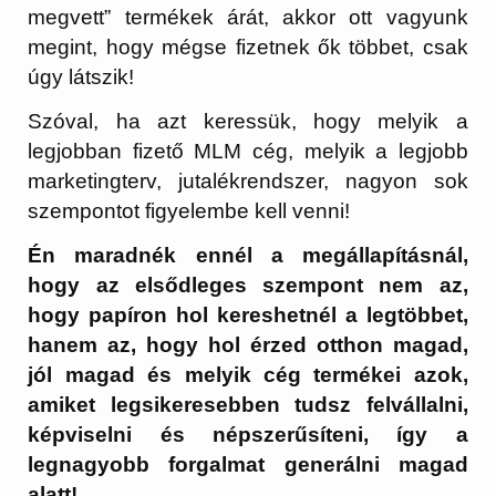
megvett” termékek árát, akkor ott vagyunk
megint, hogy mégse fizetnek ők többet, csak
úgy látszik!
Szóval, ha azt keressük, hogy melyik a
legjobban fizető MLM cég, melyik a legjobb
marketingterv, jutalékrendszer, nagyon sok
szempontot figyelembe kell venni!
Én maradnék ennél a megállapításnál,
hogy az elsődleges szempont nem az,
hogy papíron hol kereshetnél a legtöbbet,
hanem az, hogy hol érzed otthon magad,
jól magad és melyik cég termékei azok,
amiket legsikeresebben tudsz felvállalni,
képviselni és népszerűsíteni, így a
legnagyobb forgalmat generálni magad
alatt!