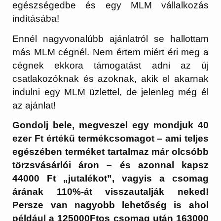
egészségedbe és egy MLM vállalkozás
indításába!
Ennél nagyvonalúbb ajánlatról se hallottam
más MLM cégnél. Nem értem miért éri meg a
cégnek ekkora támogatást adni az új
csatlakozóknak és azoknak, akik el akarnak
indulni egy MLM üzlettel, de jelenleg még él
az ajánlat!
Gondolj bele, megveszel egy mondjuk 40
ezer Ft értékű termékcsomagot – ami teljes
egészében terméket tartalmaz már olcsóbb
törzsvásárlói áron – és azonnal kapsz
44000 Ft „jutalékot”, vagyis a csomag
árának 110%-át visszautalják neked!
Persze van nagyobb lehetőség is ahol
például a 125000Ftos csomag után 163000