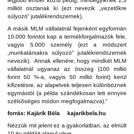
legjobb ember közül pedig, mindegyiknek 2,5
milliót osztanak ki (ezt nevezik „vezetőkre
súlyozó” jutalékrendszernek).
A másik MLM vállalatnál fejenként egyformán
10.000 forintot kap a termékforgalmazók fele,
vagyis 5.000 személy (ezt a módszert
„munkatársakra súlyozó” jutalékrendszernek
nevezik). Annak ellenére, hogy mindkét MLM
vállalatnál ugyanaz az összeg (100 millió
forint 50 %-a, vagyis 50 millió forint) kerül
kifizetésre, az alapelvek teljesen különböznek
egymástól (a példa szándékosan lett ennyire
szélsőséges módon megfogalmazva).”
forrás: Kajárik Béla kajarikbela.hu
Nézzük mit jelent ez a gyakorlatban, az elmúlt
10 év példáit alapul véve.