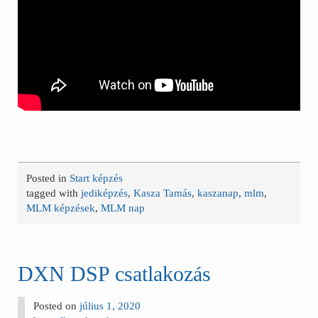
Posted in
Start képzés
tagged with
jediképzés
,
Kasza Tamás
,
kaszanap
,
mlm
,
MLM képzések
,
MLM nap
DXN DSP csatlakozás
Posted on
július 1, 2020