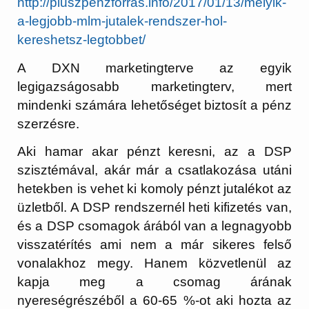
http://pluszpenzforras.info/2017/01/13/melyik-
a-legjobb-mlm-jutalek-rendszer-hol-
kereshetsz-legtobbet/
A DXN marketingterve az egyik
legigazságosabb marketingterv, mert
mindenki számára lehetőséget biztosít a pénz
szerzésre.
Aki hamar akar pénzt keresni, az a DSP
szisztémával, akár már a csatlakozása utáni
hetekben is vehet ki komoly pénzt jutalékot az
üzletből. A DSP rendszernél heti kifizetés van,
és a DSP csomagok árából van a legnagyobb
visszatérítés ami nem a már sikeres felső
vonalakhoz megy. Hanem közvetlenül az
kapja meg a csomag árának
nyereségrészéből a 60-65 %-ot aki hozta az