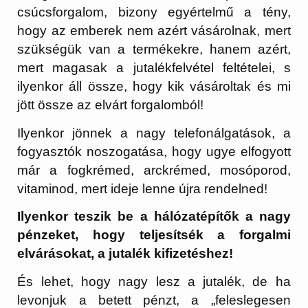
csúcsforgalom, bizony egyértelmű a tény,
hogy az emberek nem azért vásárolnak, mert
szükségük van a termékekre, hanem azért,
mert magasak a jutalékfelvétel feltételei, s
ilyenkor áll össze, hogy kik vásároltak és mi
jött össze az elvárt forgalomból!
Ilyenkor jönnek a nagy telefonálgatások, a
fogyasztók noszogatása, hogy ugye elfogyott
már a fogkrémed, arckrémed, mosóporod,
vitaminod, mert ideje lenne újra rendelned!
Ilyenkor teszik be a hálózatépítők a nagy
pénzeket, hogy teljesítsék a forgalmi
elvárásokat, a jutalék kifizetéshez!
És lehet, hogy nagy lesz a jutalék, de ha
levonjuk a betett pénzt, a „feleslegesen