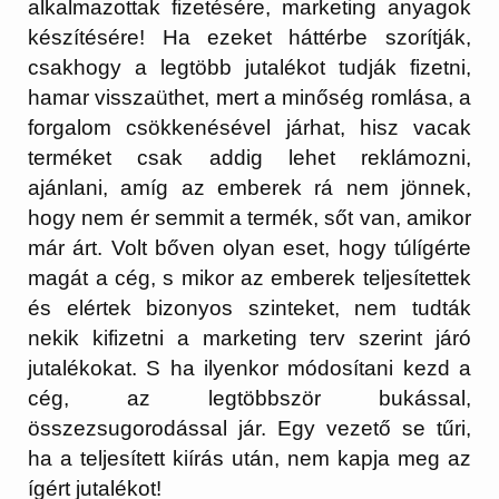
alkalmazottak fizetésére, marketing anyagok
készítésére! Ha ezeket háttérbe szorítják,
csakhogy a legtöbb jutalékot tudják fizetni,
hamar visszaüthet, mert a minőség romlása, a
forgalom csökkenésével járhat, hisz vacak
terméket csak addig lehet reklámozni,
ajánlani, amíg az emberek rá nem jönnek,
hogy nem ér semmit a termék, sőt van, amikor
már árt. Volt bőven olyan eset, hogy túlígérte
magát a cég, s mikor az emberek teljesítettek
és elértek bizonyos szinteket, nem tudták
nekik kifizetni a marketing terv szerint járó
jutalékokat. S ha ilyenkor módosítani kezd a
cég, az legtöbbször bukással,
összezsugorodással jár. Egy vezető se tűri,
ha a teljesített kiírás után, nem kapja meg az
ígért jutalékot!