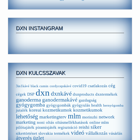
DXN INSTANGRAM
DXN KULCSSZAVAK
cég
covid19
csatlakozás
3in1kávé
black cumin
cordycepskávé
dxn
dxnkávé
cégek
DSP
dxnproducts
dxntermékek
ganoderma
ganodermakávé
gazdagság
gyógygomba
gyógygombák
gyógyulás
health
hernyógomba
koreai kozmetikumok
kozmetikumok
jutalék
mlm
lehetőség
marketingterv
network
morinzhi
marketing
noni
oltás
oltásmellékhatások
online mlm
siker
reishi
pilótajáték
piramisjáték
regisztráció
videó
vállalkozás
sikertörténet
slovakia
termékek
vásárlás
átverés
üzlet