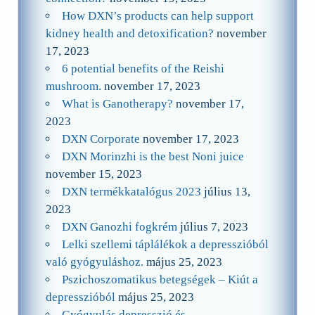
How DXN’s products can help support
kidney health and detoxification?
november
17, 2023
6 potential benefits of the Reishi
mushroom.
november 17, 2023
What is Ganotherapy?
november 17,
2023
DXN Corporate
november 17, 2023
DXN Morinzhi is the best Noni juice
november 15, 2023
DXN termékkatalógus 2023
július 13,
2023
DXN Ganozhi fogkrém
július 7, 2023
Lelki szellemi táplálékok a depresszióból
való gyógyuláshoz.
május 25, 2023
Pszichoszomatikus betegségek – Kiút a
depresszióból
május 25, 2023
Gyógyulás depresszió és