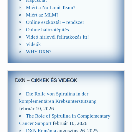
Kapcsolat
Miért a No Limit Team?
Miért az MLM?
Online eszköztár – rendszer
Online hálózatépítés
Videó hírlevél feliratkozás itt!
Videók
WHY DXN?
DXN – CIKKEK ÉS VIDEÓK
Die Rolle von Spirulina in der
komplementären Krebsunterstützung
február 10, 2026
The Role of Spirulina in Complementary
Cancer Support
február 10, 2026
DXN Románia
augusztus 26, 2025