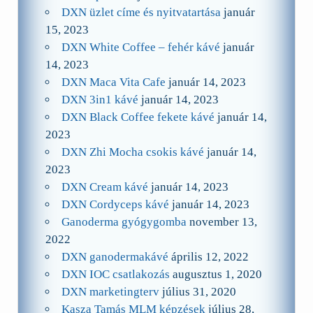
DXN üzlet címe és nyitvatartása
január
15, 2023
DXN White Coffee – fehér kávé
január
14, 2023
DXN Maca Vita Cafe
január 14, 2023
DXN 3in1 kávé
január 14, 2023
DXN Black Coffee fekete kávé
január 14,
2023
DXN Zhi Mocha csokis kávé
január 14,
2023
DXN Cream kávé
január 14, 2023
DXN Cordyceps kávé
január 14, 2023
Ganoderma gyógygomba
november 13,
2022
DXN ganodermakávé
április 12, 2022
DXN IOC csatlakozás
augusztus 1, 2020
DXN marketingterv
július 31, 2020
Kasza Tamás MLM képzések
július 28,