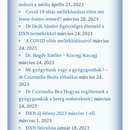
tudosit a média
április 21, 2023
Covid 19 oltás mellékhatásai ellen mit
lenne fontos tenned?
március 28, 2023
Dr Deák Sándor Egészséges életmód a
DXN termékekkel
március 24, 2023
A COVID oltás mellékhatásairól
március
24, 2023
Dr. Bagdy Emőke – Kocogj Kacagj
március 24, 2023
Mi gyógyítunk vagy a gyógygombák? –
dr Csizmadia Beáta előadása
március 24,
2023
Dr Csizmadia Bea Hogyan segíthetnek a
gyógygombák a beteg embereknek?
március
24, 2023
DXN új árlista 2023 március 1-től
március 1, 2023
DXN Spirulina
január 18, 2023