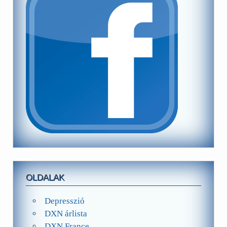
OLDALAK
Depresszió
DXN árlista
DXN France