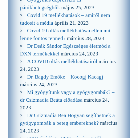
pánikbetegségből.
május 25, 2023
Covid 19 mellékhatások – amiről nem
tudosit a média
április 21, 2023
Covid 19 oltás mellékhatásai ellen mit
lenne fontos tenned?
március 28, 2023
Dr Deák Sándor Egészséges életmód a
DXN termékekkel
március 24, 2023
A COVID oltás mellékhatásairól
március
24, 2023
Dr. Bagdy Emőke – Kocogj Kacagj
március 24, 2023
Mi gyógyítunk vagy a gyógygombák? –
dr Csizmadia Beáta előadása
március 24,
2023
Dr Csizmadia Bea Hogyan segíthetnek a
gyógygombák a beteg embereknek?
március
24, 2023