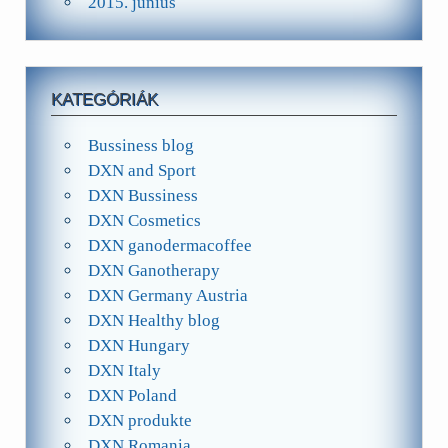
2015. június
KATEGÓRIÁK
Bussiness blog
DXN and Sport
DXN Bussiness
DXN Cosmetics
DXN ganodermacoffee
DXN Ganotherapy
DXN Germany Austria
DXN Healthy blog
DXN Hungary
DXN Italy
DXN Poland
DXN produkte
DXN Romania