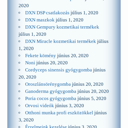
2020
DXN DSP csatlakozás
július 1, 2020
DXN maszkok
július 1, 2020
DXN Gempury kozmetikai termékek
július 1, 2020
DXN Miracle kozmetikai termékek
július
1, 2020
Fekete kömény
június 20, 2020
Noni
június 20, 2020
Cordyceps sinensis gyógygomba
június
20, 2020
Oroszlánsörénygomba
június 20, 2020
Ganoderma gyógygomba
június 20, 2020
Poria cocos gyógygomba
június 5, 2020
Orvosi videók
június 3, 2020
Otthoni munka profi eszközökkel
június
3, 2020
Érzelmeink kezelése
június 3, 2020