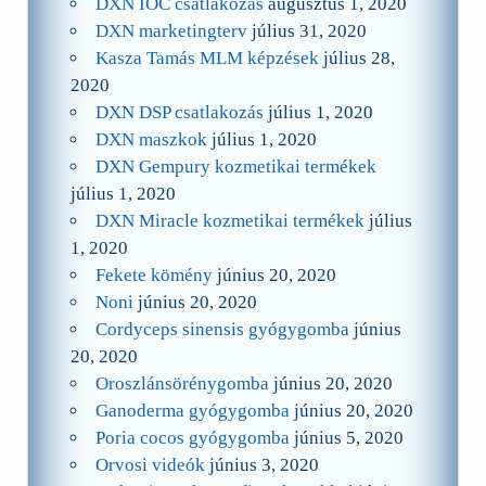
DXN IOC csatlakozás
augusztus 1, 2020
DXN marketingterv
július 31, 2020
Kasza Tamás MLM képzések
július 28,
2020
DXN DSP csatlakozás
július 1, 2020
DXN maszkok
július 1, 2020
DXN Gempury kozmetikai termékek
július 1, 2020
DXN Miracle kozmetikai termékek
július
1, 2020
Fekete kömény
június 20, 2020
Noni
június 20, 2020
Cordyceps sinensis gyógygomba
június
20, 2020
Oroszlánsörénygomba
június 20, 2020
Ganoderma gyógygomba
június 20, 2020
Poria cocos gyógygomba
június 5, 2020
Orvosi videók
június 3, 2020