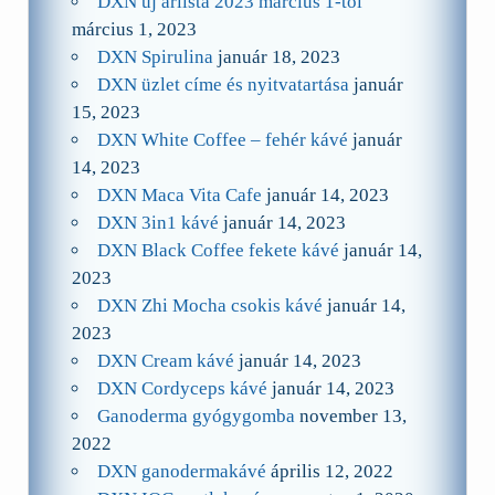
DXN új árlista 2023 március 1-től
március 1, 2023
DXN Spirulina
január 18, 2023
DXN üzlet címe és nyitvatartása
január
15, 2023
DXN White Coffee – fehér kávé
január
14, 2023
DXN Maca Vita Cafe
január 14, 2023
DXN 3in1 kávé
január 14, 2023
DXN Black Coffee fekete kávé
január 14,
2023
DXN Zhi Mocha csokis kávé
január 14,
2023
DXN Cream kávé
január 14, 2023
DXN Cordyceps kávé
január 14, 2023
Ganoderma gyógygomba
november 13,
2022
DXN ganodermakávé
április 12, 2022