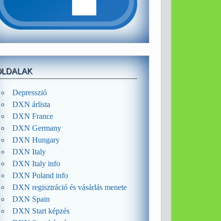
OLDALAK
Depresszió
DXN árlista
DXN France
DXN Germany
DXN Hungary
DXN Italy
DXN Italy info
DXN Poland info
DXN regisztráció és vásárlás menete
DXN Spain
DXN Start képzés