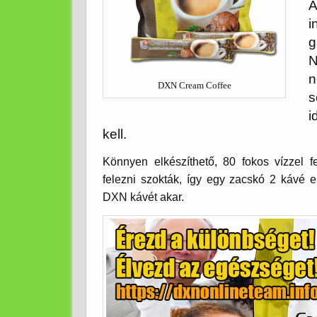
g
N
n
DXN Cream Coffee
s
i
kell.
Könnyen elkészíthető, 80 fokos vízzel fe
felezni szokták, így egy zacskó 2 kávé e
DXN kávét akar.