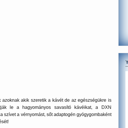
 azoknak akik szeretik a kávét de az egészségükre is
áltják le a hagyományos savasító kávéikat, a DXN
 a szívet a vérnyomást, sőt adaptogén gyógygombaként
ését!