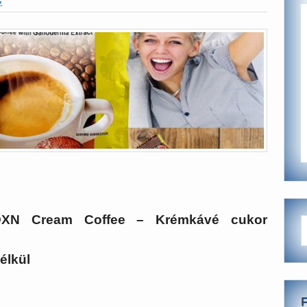
z
DXN Cream Coffee – Krémkávé cukor
élkül