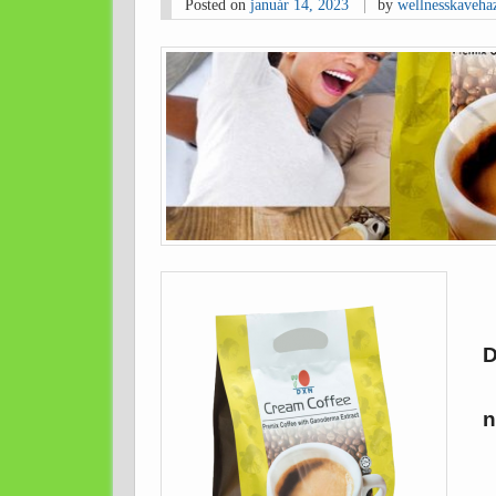
Posted on
január 14, 2023
by
wellnesskaveha
n