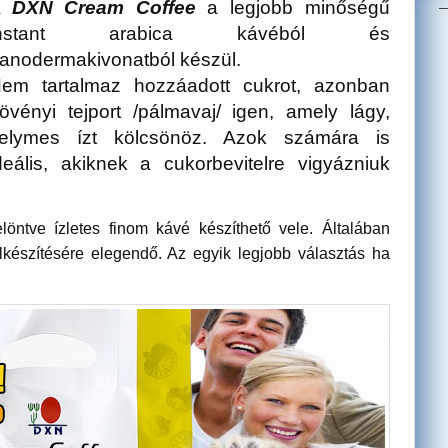
A
DXN Cream Coffee
a legjobb minőségű
instant arabica kávéból és
anodermakivonatból készül.
em tartalmaz hozzáadott cukrot, azonban
övényi tejport /pálmavaj/ igen, amely lágy,
elymes ízt kölcsönöz. Azok számára is
deális, akiknek a cukorbevitelre vigyázniuk
löntve ízletes finom kávé készíthető vele. Általában
lkészítésére elegendő. Az egyik legjobb választás ha