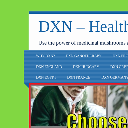
DXN – Health
Use the power of medicinal mushrooms 
WHY DXN?
DXN GANOTHERAPY
DXN PR
DXN ENGLAND
DXN HUNGARY
DXN GRE
DXN EGYPT
DXN FRANCE
DXN GERMAN