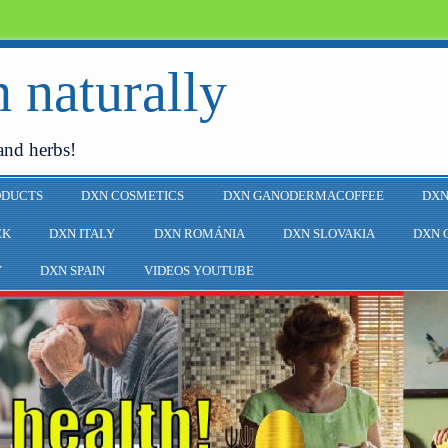
 naturally
and herbs!
ODUCTS
DXN COSMETICS
DXN GANODERMACOFFEE
DXN
EK
DXN ITALY
DXN ROMÁNIA
DXN SLOVAKIA
DXN 
Y
DXN SPAIN
VIDEOS YOUTUBE