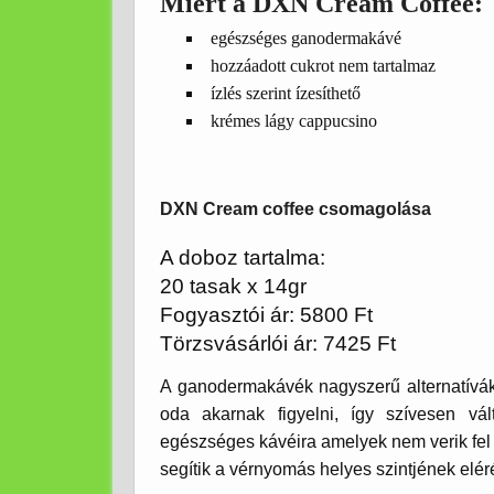
Miért a DXN Cream Coffee:
egészséges ganodermakávé
hozzáadott cukrot nem tartalmaz
ízlés szerint ízesíthető
krémes lágy cappucsino
DXN Cream coffee csomagolása
A doboz tartalma:
20 tasak x 14gr
Fogyasztói ár: 5800 Ft
Törzsvásárlói ár: 7425 Ft
A ganodermakávék nagyszerű alternatívák
oda akarnak figyelni, így szívesen v
egészséges kávéira amelyek nem verik fel
segítik a vérnyomás helyes szintjének elér