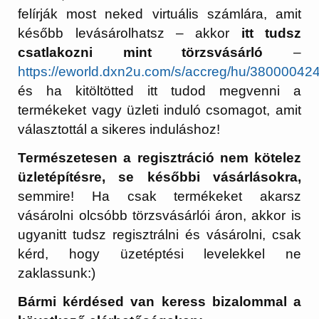
felírják most neked virtuális számlára, amit
később levásárolhatsz – akkor
itt tudsz
csatlakozni mint törzsvásárló
–
https://eworld.dxn2u.com/s/accreg/hu/38000042
és ha kitöltötted itt tudod megvenni a
termékeket vagy üzleti induló csomagot, amit
választottál a sikeres induláshoz!
Természetesen a regisztráció nem kötelez
üzletépítésre, se későbbi vásárlásokra,
semmire! Ha csak termékeket akarsz
vásárolni olcsóbb törzsvásárlói áron, akkor is
ugyanitt tudsz regisztrálni és vásárolni, csak
kérd, hogy üzetéptési levelekkel ne
zaklassunk:)
Bármi kérdésed van keress bizalommal a