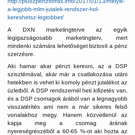
http://pluszpenzforras.info/2017/01/13/melyik-
a-legjobb-mlm-jutalek-rendszer-hol-
kereshetsz-legtobbet/
A DXN marketingterve az egyik
legigazságosabb marketingterv, mert
mindenki számára lehetőséget biztosít a pénz
szerzésre.
Aki hamar akar pénzt keresni, az a DSP
szisztémával, akár már a csatlakozása utáni
hetekben is vehet ki komoly pénzt jutalékot az
üzletből. A DSP rendszernél heti kifizetés van,
és a DSP csomagok árából van a legnagyobb
visszatérítés ami nem a már sikeres felső
vonalakhoz megy. Hanem közvetlenül az
kapja meg a csomag árának
nyereségrészéből a 60-65 %-ot aki hozta az