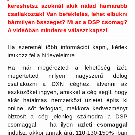
kereshetsz azoknál akik nálad hamarabb
csatlakoztak! Van befektetés, lehet elbukni
bármilyen összeget? Mi az a DSP csomag?
A videóban mindenre választ kapsz!
Ha szeretnél több információt kapni, kérlek
iratkozz fel a hírleveleimre.
Ha már megérezted a lehetőség ízét,
megértetted milyen nagyszerű dolog
csatlakozni a DXN céghez, átvenni az
eszközöket ingyen, amikkel a cég segít, hogy
akár hatalmas nemzetközi üzletet építs ki
online, sőt felfogtad, mekkora kedvezményt
biztosít a cég jelenleg számodra a DSP
csomaggal, – ha ilyen
üzleti csomaggal
indulsz, akkor annak árát 110-130-150% -ban