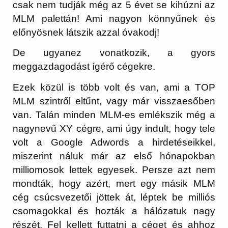
csak nem tudják még az 5 évet se kihúzni az
MLM palettán! Ami nagyon könnyűnek és
előnyösnek látszik azzal óvakodj!
De ugyanez vonatkozik, a gyors
meggazdagodást ígérő cégekre.
Ezek közül is több volt és van, ami a TOP
MLM szintről eltűnt, vagy már visszaesőben
van. Talán minden MLM-es emlékszik még a
nagynevű XY cégre, ami úgy indult, hogy tele
volt a Google Adwords a hirdetéseikkel,
miszerint náluk már az első hónapokban
milliomosok lettek egyesek. Persze azt nem
mondták, hogy azért, mert egy másik MLM
cég csúcsvezetői jöttek át, léptek be milliós
csomagokkal és hozták a hálózatuk nagy
részét. Fel kellett futtatni a céget és ahhoz