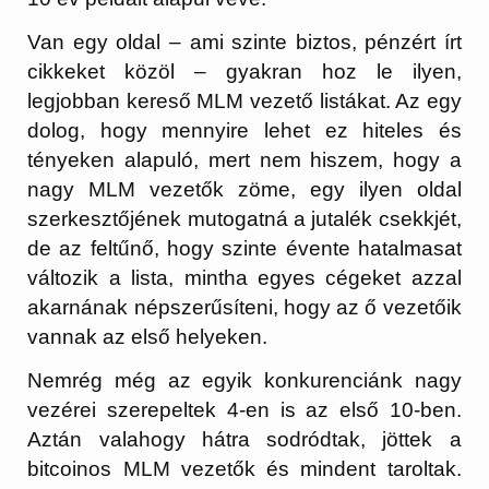
Van egy oldal – ami szinte biztos, pénzért írt
cikkeket közöl – gyakran hoz le ilyen,
legjobban kereső MLM vezető listákat. Az egy
dolog, hogy mennyire lehet ez hiteles és
tényeken alapuló, mert nem hiszem, hogy a
nagy MLM vezetők zöme, egy ilyen oldal
szerkesztőjének mutogatná a jutalék csekkjét,
de az feltűnő, hogy szinte évente hatalmasat
változik a lista, mintha egyes cégeket azzal
akarnának népszerűsíteni, hogy az ő vezetőik
vannak az első helyeken.
Nemrég még az egyik konkurenciánk nagy
vezérei szerepeltek 4-en is az első 10-ben.
Aztán valahogy hátra sodródtak, jöttek a
bitcoinos MLM vezetők és mindent taroltak.