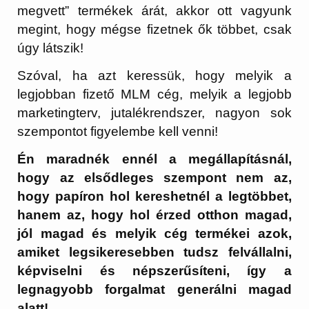
megvett” termékek árát, akkor ott vagyunk
megint, hogy mégse fizetnek ők többet, csak
úgy látszik!
Szóval, ha azt keressük, hogy melyik a
legjobban fizető MLM cég, melyik a legjobb
marketingterv, jutalékrendszer, nagyon sok
szempontot figyelembe kell venni!
Én maradnék ennél a megállapításnál,
hogy az elsődleges szempont nem az,
hogy papíron hol kereshetnél a legtöbbet,
hanem az, hogy hol érzed otthon magad,
jól magad és melyik cég termékei azok,
amiket legsikeresebben tudsz felvállalni,
képviselni és népszerűsíteni, így a
legnagyobb forgalmat generálni magad
alatt!