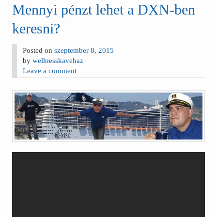
Mennyi pénzt lehet a DXN-ben
keresni?
Posted on
szeptember 8, 2015
by
wellnesskavehaz
Leave a comment