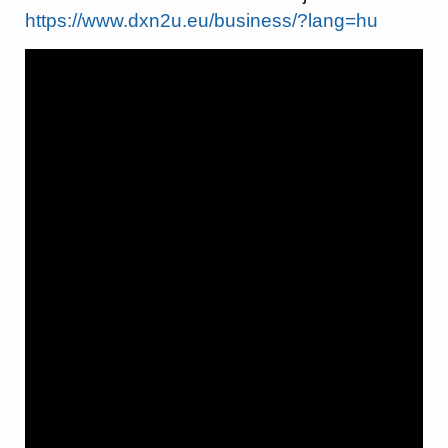
https://www.dxn2u.eu/business/?lang=hu