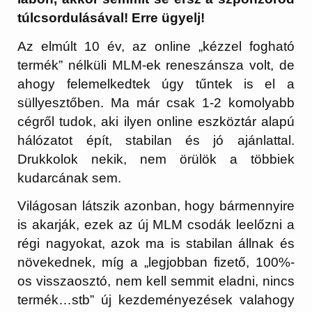
túlcsordulásával! Erre ügyelj!
Az elmúlt 10 év, az online „kézzel fogható
termék” nélküli MLM-ek reneszánsza volt, de
ahogy felemelkedtek úgy tűntek is el a
süllyesztőben. Ma már csak 1-2 komolyabb
cégről tudok, aki ilyen online eszköztár alapú
hálózatot épít, stabilan és jó ajánlattal.
Drukkolok nekik, nem örülök a többiek
kudarcának sem.
Világosan látszik azonban, hogy bármennyire
is akarják, ezek az új MLM csodák leelőzni a
régi nagyokat, azok ma is stabilan állnak és
növekednek, míg a „legjobban fizető, 100%-
os visszaosztó, nem kell semmit eladni, nincs
termék…stb” új kezdeményezések valahogy