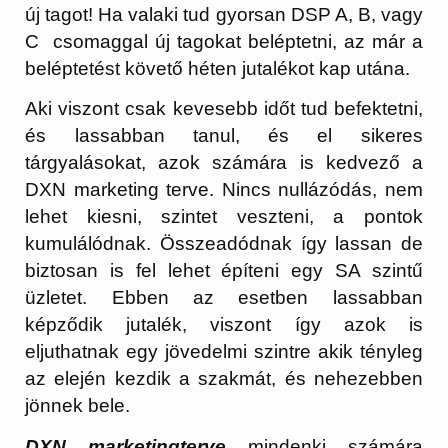
új tagot! Ha valaki tud gyorsan DSP A, B, vagy
C csomaggal új tagokat beléptetni, az már a
beléptetést követő héten jutalékot kap utána.
Aki viszont csak kevesebb időt tud befektetni,
és lassabban tanul, és el sikeres
tárgyalásokat, azok számára is kedvező a
DXN marketing terve. Nincs nullázódás, nem
lehet kiesni, szintet veszteni, a pontok
kumulálódnak. Összeadódnak így lassan de
biztosan is fel lehet építeni egy SA szintű
üzletet. Ebben az esetben lassabban
képződik jutalék, viszont így azok is
eljuthatnak egy jövedelmi szintre akik tényleg
az elején kezdik a szakmát, és nehezebben
jönnek bele.
DXN marketingterve
mindenki számára