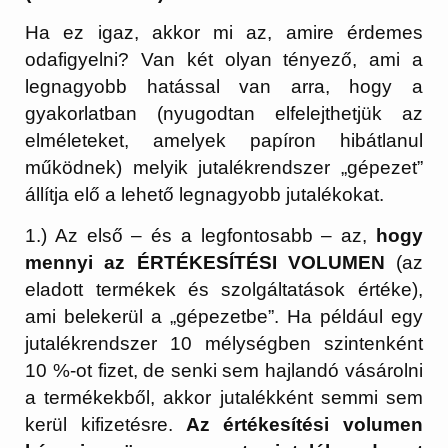
Ha ez igaz, akkor mi az, amire érdemes
odafigyelni? Van két olyan tényező, ami a
legnagyobb hatással van arra, hogy a
gyakorlatban (nyugodtan elfelejthetjük az
elméleteket, amelyek papíron hibátlanul
működnek) melyik jutalékrendszer „gépezet”
állítja elő a lehető legnagyobb jutalékokat.
1.) Az első – és a legfontosabb – az,
hogy
mennyi az ÉRTÉKESÍTÉSI VOLUMEN
(az
eladott termékek és szolgáltatások értéke),
ami belekerül a „gépezetbe”. Ha például egy
jutalékrendszer 10 mélységben szintenként
10 %-ot fizet, de senki sem hajlandó vásárolni
a termékekből, akkor jutalékként semmi sem
kerül kifizetésre.
Az értékesítési volumen