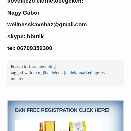
következő elérhetőségeken:
Nagy Gábor
wellnesskavehaz@gmail.com
skype: bbutik
tel: 06709359300
Posted in
Bussiness blog
tagged with
dxn
,
jövedelem
,
jutalék
,
marketingterv
,
mennyit
DXN FREE REGISTRATION CLICK HERE!