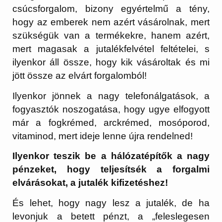
csúcsforgalom, bizony egyértelmű a tény,
hogy az emberek nem azért vásárolnak, mert
szükségük van a termékekre, hanem azért,
mert magasak a jutalékfelvétel feltételei, s
ilyenkor áll össze, hogy kik vásároltak és mi
jött össze az elvárt forgalomból!
Ilyenkor jönnek a nagy telefonálgatások, a
fogyasztók noszogatása, hogy ugye elfogyott
már a fogkrémed, arckrémed, mosóporod,
vitaminod, mert ideje lenne újra rendelned!
Ilyenkor teszik be a hálózatépítők a nagy
pénzeket, hogy teljesítsék a forgalmi
elvárásokat, a jutalék kifizetéshez!
És lehet, hogy nagy lesz a jutalék, de ha
levonjuk a betett pénzt, a „feleslegesen