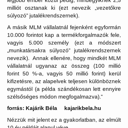
legjobb ember közül pedig, mindegyiknek 2,5
milliót osztanak ki (ezt nevezik „vezetőkre
súlyozó” jutalékrendszernek).
A másik MLM vállalatnál fejenként egyformán
10.000 forintot kap a termékforgalmazók fele,
vagyis 5.000 személy (ezt a módszert
„munkatársakra súlyozó” jutalékrendszernek
nevezik). Annak ellenére, hogy mindkét MLM
vállalatnál ugyanaz az összeg (100 millió
forint 50 %-a, vagyis 50 millió forint) kerül
kifizetésre, az alapelvek teljesen különböznek
egymástól (a példa szándékosan lett ennyire
szélsőséges módon megfogalmazva).”
forrás: Kajárik Béla kajarikbela.hu
Nézzük mit jelent ez a gyakorlatban, az elmúlt
10 év példáit alapul véve.