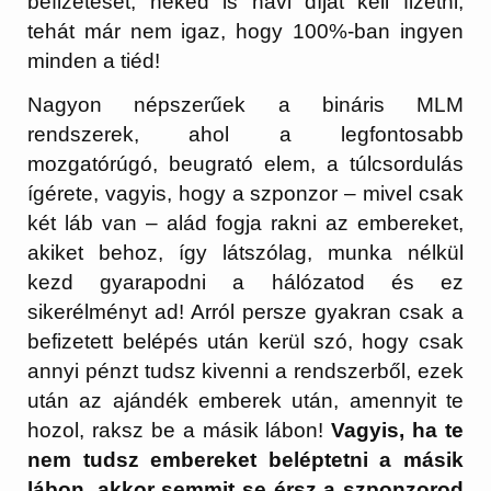
befizetését, neked is havi díjat kell fizetni,
tehát már nem igaz, hogy 100%-ban ingyen
minden a tiéd!
Nagyon népszerűek a bináris MLM
rendszerek, ahol a legfontosabb
mozgatórúgó, beugrató elem, a túlcsordulás
ígérete, vagyis, hogy a szponzor – mivel csak
két láb van – alád fogja rakni az embereket,
akiket behoz, így látszólag, munka nélkül
kezd gyarapodni a hálózatod és ez
sikerélményt ad! Arról persze gyakran csak a
befizetett belépés után kerül szó, hogy csak
annyi pénzt tudsz kivenni a rendszerből, ezek
után az ajándék emberek után, amennyit te
hozol, raksz be a másik lábon!
Vagyis, ha te
nem tudsz embereket beléptetni a másik
lábon, akkor semmit se érsz a szponzorod