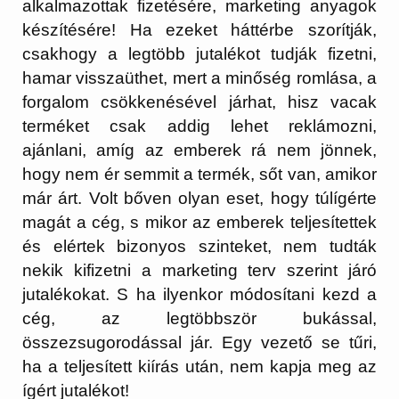
alkalmazottak fizetésére, marketing anyagok
készítésére! Ha ezeket háttérbe szorítják,
csakhogy a legtöbb jutalékot tudják fizetni,
hamar visszaüthet, mert a minőség romlása, a
forgalom csökkenésével járhat, hisz vacak
terméket csak addig lehet reklámozni,
ajánlani, amíg az emberek rá nem jönnek,
hogy nem ér semmit a termék, sőt van, amikor
már árt. Volt bőven olyan eset, hogy túlígérte
magát a cég, s mikor az emberek teljesítettek
és elértek bizonyos szinteket, nem tudták
nekik kifizetni a marketing terv szerint járó
jutalékokat. S ha ilyenkor módosítani kezd a
cég, az legtöbbször bukással,
összezsugorodással jár. Egy vezető se tűri,
ha a teljesített kiírás után, nem kapja meg az
ígért jutalékot!