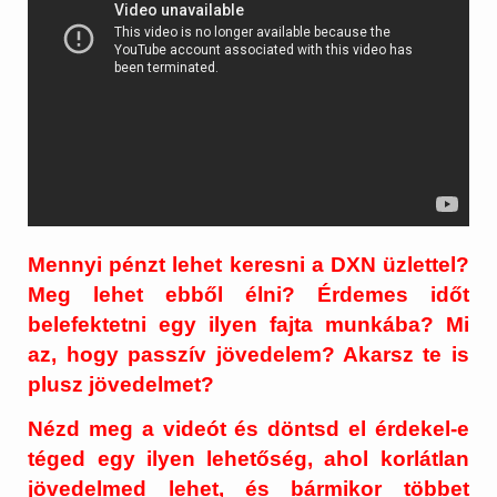
Mennyi pénzt lehet keresni a DXN üzlettel?
Meg lehet ebből élni? Érdemes időt
belefektetni egy ilyen fajta munkába? Mi
az, hogy passzív jövedelem? Akarsz te is
plusz jövedelmet?
Nézd meg a videót és döntsd el érdekel-e
téged egy ilyen lehetőség, ahol korlátlan
jövedelmed lehet, és bármikor többet