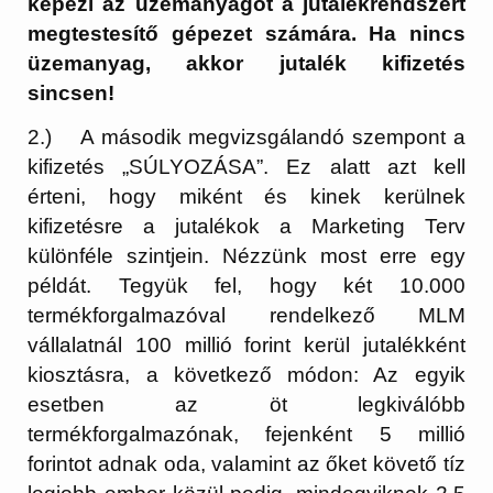
képezi az üzemanyagot a jutalékrendszert
megtestesítő gépezet számára. Ha nincs
üzemanyag, akkor jutalék kifizetés
sincsen!
2.) A második megvizsgálandó szempont a
kifizetés „SÚLYOZÁSA”. Ez alatt azt kell
érteni, hogy miként és kinek kerülnek
kifizetésre a jutalékok a Marketing Terv
különféle szintjein. Nézzünk most erre egy
példát. Tegyük fel, hogy két 10.000
termékforgalmazóval rendelkező MLM
vállalatnál 100 millió forint kerül jutalékként
kiosztásra, a következő módon: Az egyik
esetben az öt legkiválóbb
termékforgalmazónak, fejenként 5 millió
forintot adnak oda, valamint az őket követő tíz