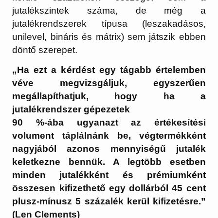
jutalékszintek száma, de még a
jutalékrendszerek típusa (leszakadásos,
unilevel, bináris és mátrix) sem játszik ebben
döntő szerepet.
„Ha ezt a kérdést egy tágabb értelemben
véve megvizsgáljuk, egyszerűen
megállapíthatjuk, hogy ha a
jutalékrendszer gépezetek
90 %-ába ugyanazt az értékesítési
volument táplálnánk be, végtermékként
nagyjából azonos mennyiségű jutalék
keletkezne bennük. A legtöbb esetben
minden jutalékként és prémiumként
összesen kifizethető egy dollárból 45 cent
plusz-mínusz 5 százalék kerül kifizetésre.”
(Len Clements)