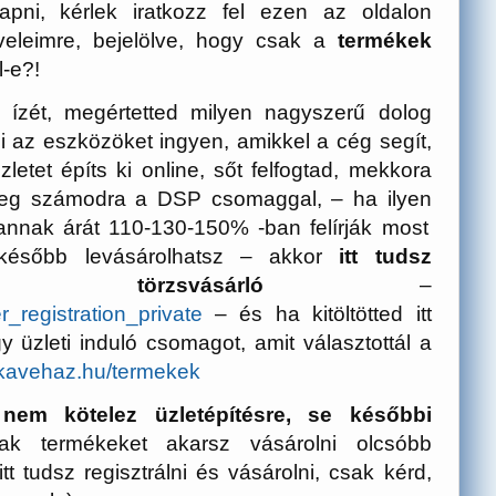
apni, kérlek iratkozz fel ezen az oldalon
veleimre, bejelölve, hogy csak a
termékek
l-e?!
ízét, megértetted milyen nagyszerű dolog
 az eszközöket ingyen, amikkel a cég segít,
etet építs ki online, sőt felfogtad, mekkora
nleg számodra a DSP csomaggal, – ha ilyen
annak árát 110-130-150% -ban felírják most
t később levásárolhatsz – akkor
itt tudsz
 törzsvásárló
–
_registration_private
– és ha kitöltötted itt
üzleti induló csomagot, amit választottál a
sskavehaz.hu/termekek
 nem kötelez üzletépítésre, se későbbi
 termékeket akarsz vásárolni olcsóbb
tt tudsz regisztrálni és vásárolni, csak kérd,