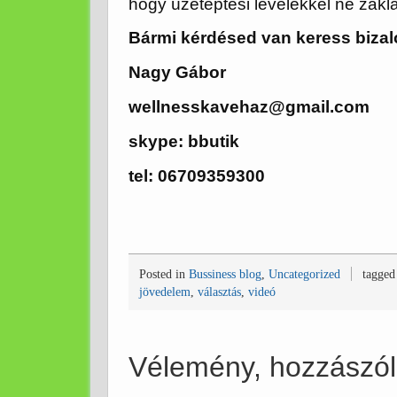
hogy üzetéptési levelekkel ne zakl
Bármi kérdésed van keress biza
Nagy Gábor
wellnesskavehaz@gmail.com
skype: bbutik
tel: 06709359300
Posted in
Bussiness blog
,
Uncategorized
tagged
jövedelem
,
választás
,
videó
Vélemény, hozzászó