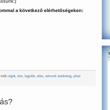
assunk:)
lommal a következő elérhetőségeken:
 with
cégek
,
dxn
,
legjobb
,
mlm
,
network marketing
,
plusz
lás?