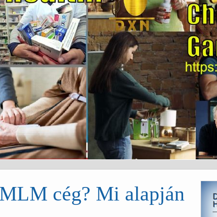
b MLM cég? Mi alapján