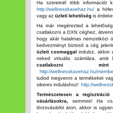
Ha szeretnél több információt k
http://wellnesskavehaz.hu/
a hírle
vagy az
üzleti lehetőség
is érdeke
Ha már megérezted a lehetőség 
csatlakozni a DXN céghez, átvenni
hogy akár hatalmas nemzetközi üzl
kedvezményt biztosít a cég jele
üzleti csomaggal
indulsz, akkor 
neked virtuális számlára, ami
csatlakozni mint
http://wellnesskavehaz.hu/member
tudod megvenni a termékeket vagy 
sikeres induláshoz!
http://wellne
Természetesen a regisztráció
vásárlásokra,
semmire! Ha csak
törzsvásárlói áron, akkor is ugyani