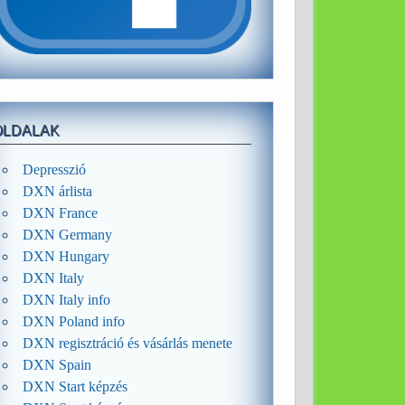
OLDALAK
Depresszió
DXN árlista
DXN France
DXN Germany
DXN Hungary
DXN Italy
DXN Italy info
DXN Poland info
DXN regisztráció és vásárlás menete
DXN Spain
DXN Start képzés