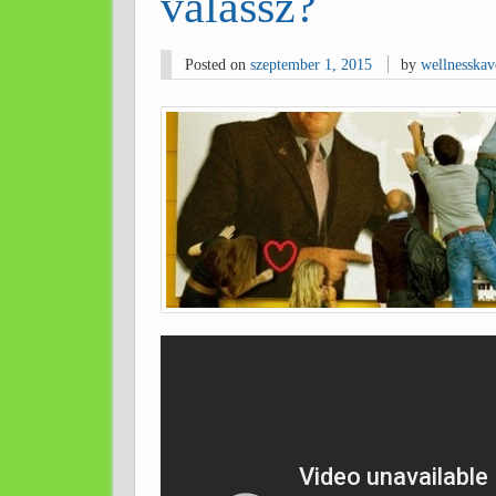
válassz?
Posted on
szeptember 1, 2015
by
wellnesskav