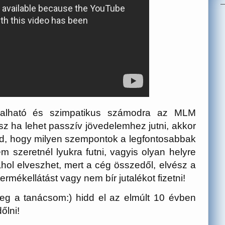
llalható és szimpatikus számodra az MLM
z ha lehet passzív jövedelemhez jutni, akkor
, hogy milyen szempontok a legfontosabbak
szeretnél lyukra futni, vagyis olyan helyre
hol elveszhet, mert a cég összedől, elvész a
ermékellátást vagy nem bír jutalékot fizetni!
eg a tanácsom:) hidd el az elmúlt 10 évben
őlni!