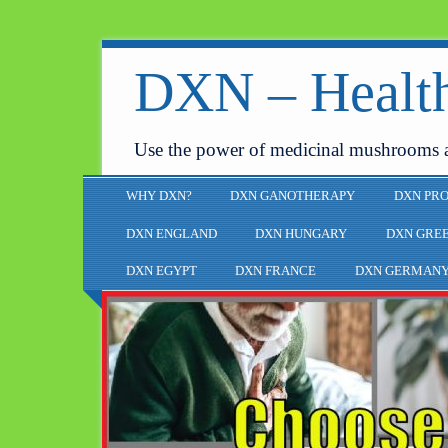
DXN – Health
Use the power of medicinal mushrooms 
WHY DXN?
DXN GANOTHERAPY
DXN PR
DXN ENGLAND
DXN HUNGARY
DXN GRE
DXN EGYPT
DXN FRANCE
DXN GERMAN