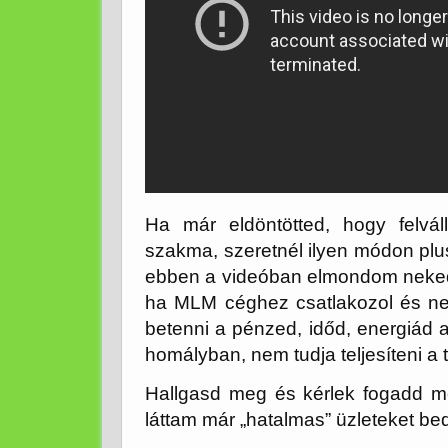
Ha már eldöntötted, hogy felvá
szakma, szeretnél ilyen módon plus
ebben a videóban elmondom neked
ha MLM céghez csatlakozol és nem 
betenni a pénzed, időd, energiád a
homályban, nem tudja teljesíteni a t
Hallgasd meg és kérlek fogadd m
láttam már „hatalmas” üzleteket bed