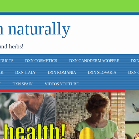
 naturally
and herbs!
ODUCTS
DXN COSMETICS
DXN GANODERMACOFFEE
DXN
EK
DXN ITALY
DXN ROMÁNIA
DXN SLOVAKIA
DXN 
Y
DXN SPAIN
VIDEOS YOUTUBE