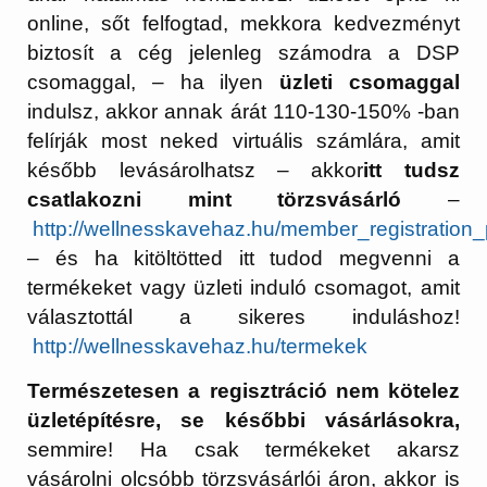
online, sőt felfogtad, mekkora kedvezményt
biztosít a cég jelenleg számodra a DSP
csomaggal, – ha ilyen
üzleti csomaggal
indulsz, akkor annak árát 110-130-150% -ban
felírják most neked virtuális számlára, amit
később levásárolhatsz – akkor
itt tudsz
csatlakozni mint törzsvásárló
–
http://wellnesskavehaz.hu/member_registration_
– és ha kitöltötted itt tudod megvenni a
termékeket vagy üzleti induló csomagot, amit
választottál a sikeres induláshoz!
http://wellnesskavehaz.hu/termekek
Természetesen a regisztráció nem kötelez
üzletépítésre, se későbbi vásárlásokra,
semmire! Ha csak termékeket akarsz
vásárolni olcsóbb törzsvásárlói áron, akkor is