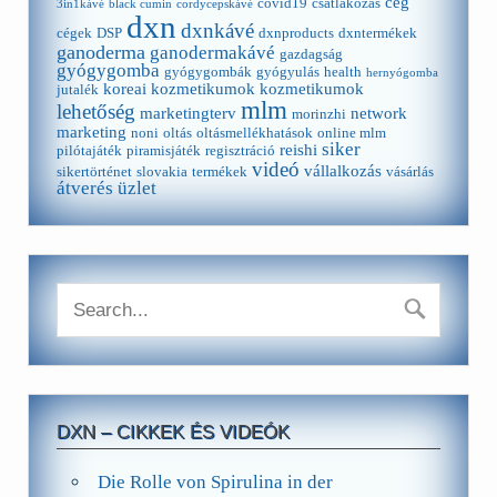
cég
covid19
csatlakozás
3in1kávé
black cumin
cordycepskávé
dxn
dxnkávé
cégek
DSP
dxnproducts
dxntermékek
ganoderma
ganodermakávé
gazdagság
gyógygomba
gyógygombák
gyógyulás
health
hernyógomba
koreai kozmetikumok
kozmetikumok
jutalék
mlm
lehetőség
marketingterv
network
morinzhi
marketing
noni
oltás
oltásmellékhatások
online mlm
siker
reishi
pilótajáték
piramisjáték
regisztráció
videó
vállalkozás
sikertörténet
slovakia
termékek
vásárlás
átverés
üzlet
DXN – CIKKEK ÉS VIDEÓK
Die Rolle von Spirulina in der