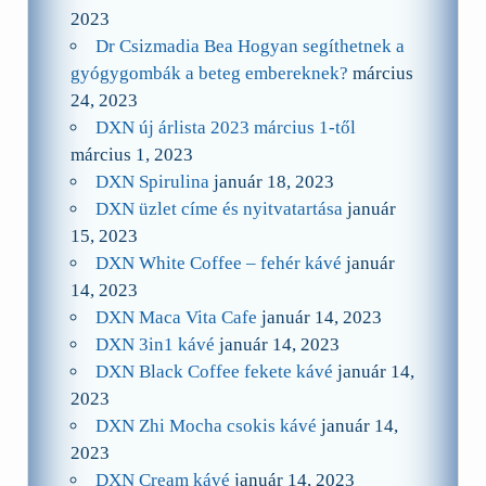
2023
Dr Csizmadia Bea Hogyan segíthetnek a
gyógygombák a beteg embereknek?
március
24, 2023
DXN új árlista 2023 március 1-től
március 1, 2023
DXN Spirulina
január 18, 2023
DXN üzlet címe és nyitvatartása
január
15, 2023
DXN White Coffee – fehér kávé
január
14, 2023
DXN Maca Vita Cafe
január 14, 2023
DXN 3in1 kávé
január 14, 2023
DXN Black Coffee fekete kávé
január 14,
2023
DXN Zhi Mocha csokis kávé
január 14,
2023
DXN Cream kávé
január 14, 2023