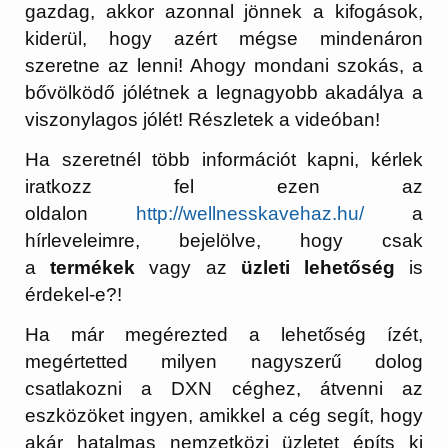
gazdag, akkor azonnal jönnek a kifogások,
kiderül, hogy azért mégse mindenáron
szeretne az lenni! Ahogy mondani szokás, a
bővölködő jólétnek a legnagyobb akadálya a
viszonylagos jólét! Részletek a videóban!
Ha szeretnél több információt kapni, kérlek
iratkozz fel ezen az
oldalon
http://wellnesskavehaz.hu/
a
hírleveleimre, bejelölve, hogy csak
a
termékek
vagy az
üzleti lehetőség
is
érdekel-e?!
Ha már megérezted a lehetőség ízét,
megértetted milyen nagyszerű dolog
csatlakozni a DXN céghez, átvenni az
eszközöket ingyen, amikkel a cég segít, hogy
akár hatalmas nemzetközi üzletet építs ki