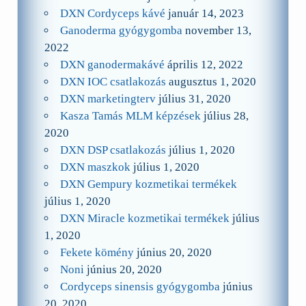
DXN Cordyceps kávé
január 14, 2023
Ganoderma gyógygomba
november 13,
2022
DXN ganodermakávé
április 12, 2022
DXN IOC csatlakozás
augusztus 1, 2020
DXN marketingterv
július 31, 2020
Kasza Tamás MLM képzések
július 28,
2020
DXN DSP csatlakozás
július 1, 2020
DXN maszkok
július 1, 2020
DXN Gempury kozmetikai termékek
július 1, 2020
DXN Miracle kozmetikai termékek
július
1, 2020
Fekete kömény
június 20, 2020
Noni
június 20, 2020
Cordyceps sinensis gyógygomba
június
20, 2020