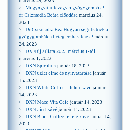
március 24, 2023
Mi gyógyítunk vagy a gyógygombák? –
dr Csizmadia Beáta előadása
március 24,
2023
Dr Csizmadia Bea Hogyan segíthetnek a
gyógygombák a beteg embereknek?
március
24, 2023
DXN új árlista 2023 március 1-től
március 1, 2023
DXN Spirulina
január 18, 2023
DXN üzlet címe és nyitvatartása
január
15, 2023
DXN White Coffee – fehér kávé
január
14, 2023
DXN Maca Vita Cafe
január 14, 2023
DXN 3in1 kávé
január 14, 2023
DXN Black Coffee fekete kávé
január 14,
2023