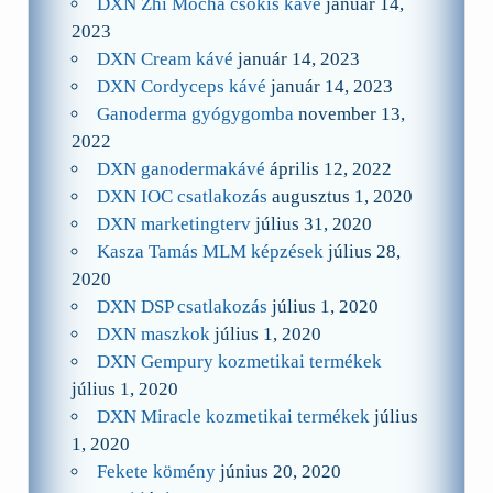
DXN Zhi Mocha csokis kávé
január 14,
2023
DXN Cream kávé
január 14, 2023
DXN Cordyceps kávé
január 14, 2023
Ganoderma gyógygomba
november 13,
2022
DXN ganodermakávé
április 12, 2022
DXN IOC csatlakozás
augusztus 1, 2020
DXN marketingterv
július 31, 2020
Kasza Tamás MLM képzések
július 28,
2020
DXN DSP csatlakozás
július 1, 2020
DXN maszkok
július 1, 2020
DXN Gempury kozmetikai termékek
július 1, 2020
DXN Miracle kozmetikai termékek
július
1, 2020
Fekete kömény
június 20, 2020