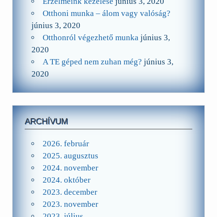
Érzelmeink kezelése
június 3, 2020
Otthoni munka – álom vagy valóság?
június 3, 2020
Otthonról végezhető munka
június 3,
2020
A TE géped nem zuhan még?
június 3,
2020
ARCHÍVUM
2026. február
2025. augusztus
2024. november
2024. október
2023. december
2023. november
2023. július