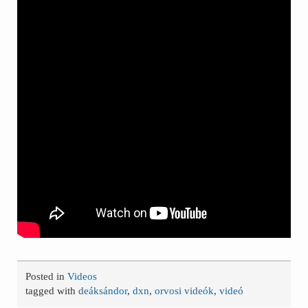
Posted in
Videos
tagged with
deáksándor
,
dxn
,
orvosi videók
,
videó