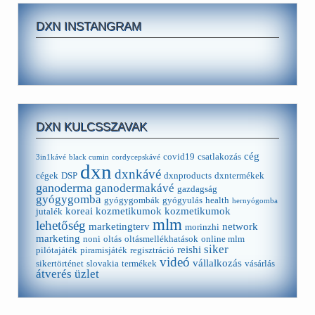
DXN INSTANGRAM
DXN KULCSSZAVAK
cég
covid19
csatlakozás
3in1kávé
black cumin
cordycepskávé
dxn
dxnkávé
cégek
DSP
dxnproducts
dxntermékek
ganoderma
ganodermakávé
gazdagság
gyógygomba
gyógygombák
gyógyulás
health
hernyógomba
koreai kozmetikumok
kozmetikumok
jutalék
mlm
lehetőség
marketingterv
network
morinzhi
marketing
noni
oltás
oltásmellékhatások
online mlm
siker
reishi
pilótajáték
piramisjáték
regisztráció
videó
vállalkozás
sikertörténet
slovakia
termékek
vásárlás
átverés
üzlet