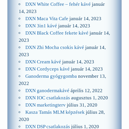
DXN White Coffee – fehér kávé
január
14, 2023
DXN Maca Vita Cafe
január 14, 2023
DXN 3in1 kávé
január 14, 2023
DXN Black Coffee fekete kávé
január 14,
2023
DXN Zhi Mocha csokis kávé
január 14,
2023
DXN Cream kávé
január 14, 2023
DXN Cordyceps kávé
január 14, 2023
Ganoderma gyógygomba
november 13,
2022
DXN ganodermakávé
április 12, 2022
DXN IOC csatlakozás
augusztus 1, 2020
DXN marketingterv
július 31, 2020
Kasza Tamás MLM képzések
július 28,
2020
DXN DSP csatlakozás
július 1, 2020