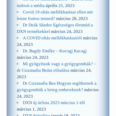
tudosit a média
április 21, 2023
Covid 19 oltás mellékhatásai ellen mit
lenne fontos tenned?
március 28, 2023
Dr Deák Sándor Egészséges életmód a
DXN termékekkel
március 24, 2023
A COVID oltás mellékhatásairól
március
24, 2023
Dr. Bagdy Emőke – Kocogj Kacagj
március 24, 2023
Mi gyógyítunk vagy a gyógygombák? –
dr Csizmadia Beáta előadása
március 24,
2023
Dr Csizmadia Bea Hogyan segíthetnek a
gyógygombák a beteg embereknek?
március
24, 2023
DXN új árlista 2023 március 1-től
március 1, 2023
DXN Spirulina
január 18, 2023