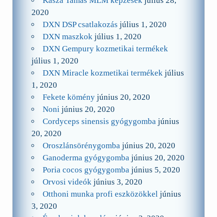
Kasza Tamás MLM képzések
július 28,
2020
DXN DSP csatlakozás
július 1, 2020
DXN maszkok
július 1, 2020
DXN Gempury kozmetikai termékek
július 1, 2020
DXN Miracle kozmetikai termékek
július
1, 2020
Fekete kömény
június 20, 2020
Noni
június 20, 2020
Cordyceps sinensis gyógygomba
június
20, 2020
Oroszlánsörénygomba
június 20, 2020
Ganoderma gyógygomba
június 20, 2020
Poria cocos gyógygomba
június 5, 2020
Orvosi videók
június 3, 2020
Otthoni munka profi eszközökkel
június
3, 2020