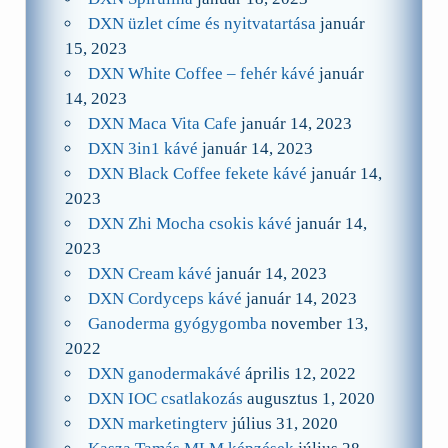
DXN üzlet címe és nyitvatartása
január
15, 2023
DXN White Coffee – fehér kávé
január
14, 2023
DXN Maca Vita Cafe
január 14, 2023
DXN 3in1 kávé
január 14, 2023
DXN Black Coffee fekete kávé
január 14,
2023
DXN Zhi Mocha csokis kávé
január 14,
2023
DXN Cream kávé
január 14, 2023
DXN Cordyceps kávé
január 14, 2023
Ganoderma gyógygomba
november 13,
2022
DXN ganodermakávé
április 12, 2022
DXN IOC csatlakozás
augusztus 1, 2020
DXN marketingterv
július 31, 2020