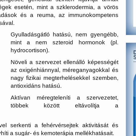
égek esetén, mint a szklerodermia, a vörös
ulladások és a reuma, az immunokompetens
sával.
Gyulladásgátló hatású, nem gyengébb,
mint a nem szteroid hormonok (pl.
hydrocortison).
S
Növeli a szervezet ellenálló képességét
az oxigénhiánnyal, méreganyagokkal és
nagy fizikai megterhelésekkel szemben,
antioxidáns hatású.
Aktívan méregteleníti a szervezetet,
többek között eltávolítja a
l serkenti a fehérvérsejtek aktivitását és
nyhíti a sugár- és kemoterápia mellékhatásait.