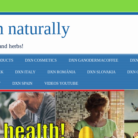
 naturally
and herbs!
ODUCTS
DXN COSMETICS
DXN GANODERMACOFFEE
DXN
EK
DXN ITALY
DXN ROMÁNIA
DXN SLOVAKIA
DXN 
Y
DXN SPAIN
VIDEOS YOUTUBE