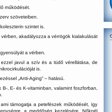
üdő működését.
zerv szöveteiben.
koleszterin szintet is.
vérben, akadályozza a vérrögök kialakulását
egyensúlyát a vérben.
 ezzel javul a szív és a tüdő vérellátása, de
krocirkulációját is.
jezéssel „Anti-Aging” – hatású.
k B-, E- és K-vitaminban, valamint foszforban,
.
 ami támogatja a petefészek működését, így
kenységre, a meddőség kezelésére. Nőknél