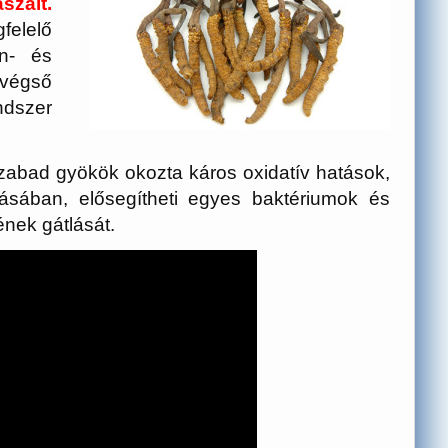
ait.
felelő
in- és
 végső
szer
szabad gyökök okozta káros oxidatív hatások,
lásában, elősegítheti egyes baktériumok és
nek gátlását.