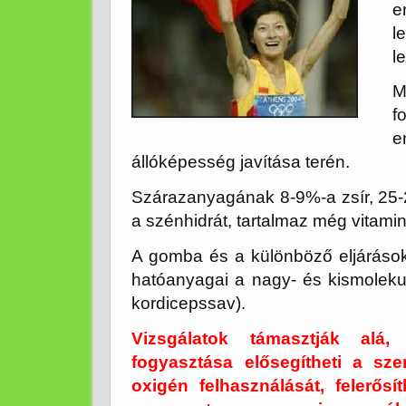
e
l
l
M
f
e
állóképesség javítása terén.
Szárazanyagának 8-9%-a zsír, 25-2
a szénhidrát, tartalmaz még vitami
A gomba és a különböző eljárásokk
hatóanyagai a nagy- és kismolekul
kordicepssav).
Vizsgálatok támasztják alá,
fogyasztása elősegítheti a sze
oxigén felhasználását, felerősít