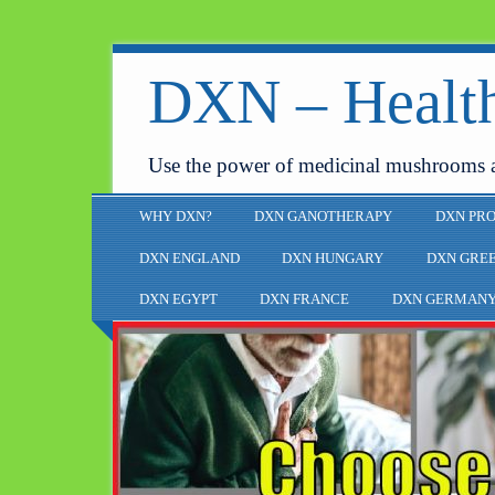
DXN – Health
Use the power of medicinal mushrooms 
WHY DXN?
DXN GANOTHERAPY
DXN PR
DXN ENGLAND
DXN HUNGARY
DXN GRE
DXN EGYPT
DXN FRANCE
DXN GERMAN