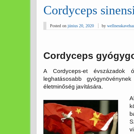
Cordyceps sinen
Posted on
június 20, 2020
by
wellnesskaveha
Cordyceps gyógyg
A Cordyceps-et évszázadok ó
leghatásosabb gyógynövénynek 
életminőség javítására.
A
k
b
S
v