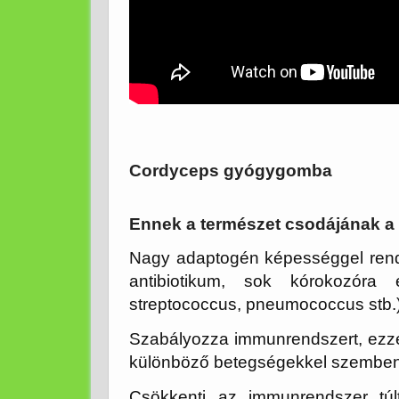
Cordyceps gyógygomba
Ennek a természet csodájának a 
Nagy adaptogén képességgel rende
antibiotikum, sok kórokozóra 
streptococcus, pneumococcus stb.
Szabályozza immunrendszert, ezzel
különböző betegségekkel szemben
Csökkenti az immunrendszer túlt