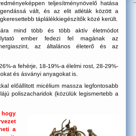
redményeképpen teljesítménynövelő hatása
egendássá vált, és az elit atléták között a
egkeresettebb táplálékkiegészítők közé került.
ára mind több és több aktív életmódot
olytató ember fedezi fel magának az
nergiaszint, az általános életerő és az
6%-a fehérje, 18-19%-a élelmi rost, 28-29%-
nokat és ásványi anyagokat is.
al előállított micélium massza legfontosabb
ájú poliszacharidok (közülük legismertebb a
 hogy
rvezet
heti a