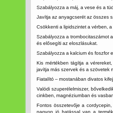
Szabályozza a máj, a vese és a t
Javítja az anyagcserét az összes s
Csökkenti a lipidszintet a vérben, a 
Szabályozza a trombocitaszámot a 
és elősegíti az eloszlásukat.
Szabályozza a kalcium és foszfor 
Kis mértékben tágítja a vérereket,
javítja más szervek és a szövetek mi
Fiatalító – mostanában divatos kife
Valódi szuperélelmiszer, bővelkedi
cinkben, magnéziumban és vasban
Fontos összetevője a cordycepin,
nagyon jó hatással van a termé