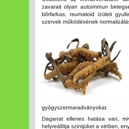
zavarait olyan autoimmun betegs
bőrfarkas, reumatoid ízületi gy
szervek működésének normalizálá
gyógyszermaradványokat.
Daganat ellenes hatása van, mive
helyreállítja szintjüket a vérben, e