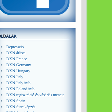
OLDALAK
Depresszió
DXN árlista
DXN France
DXN Germany
DXN Hungary
DXN Italy
DXN Italy info
DXN Poland info
DXN regisztráció és vásárlás menete
DXN Spain
DXN Start képzés