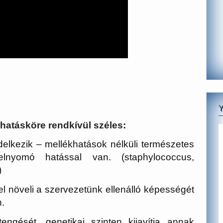
hatásköre rendkívül széles:
lkezik – mellékhatások nélküli természetes
elnyomó hatással van. (staphylococcus,
)
 növeli a szervezetünk ellenálló képességét
.
engését, genetikai szinten kijavítja annak