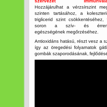
szervezet immunválasz
Hozzájárulhat a vérzsírszint meg
szinten tartásához, a koleszter
triglicerid szint csökkentéséhez,
soron a szív- és érrend
egészségének megőrzéséhez.
Antioxidáns hatású, részt vesz a 
így az öregedési folyamatok gát
gombák szaporodásának, fejlődésé