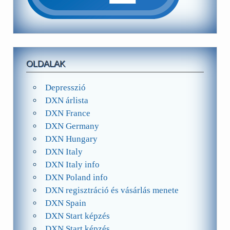
OLDALAK
Depresszió
DXN árlista
DXN France
DXN Germany
DXN Hungary
DXN Italy
DXN Italy info
DXN Poland info
DXN regisztráció és vásárlás menete
DXN Spain
DXN Start képzés
DXN Start képzés