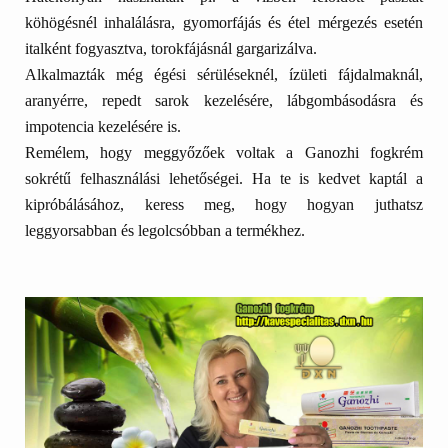
köhögésnél inhalálásra, gyomorfájás és étel mérgezés esetén
italként fogyasztva, torokfájásnál gargarizálva.
Alkalmazták még
égési sérüléseknél,
ízületi
fájdalmaknál,
aranyérre, repedt sarok kezelésére, lábgombásodásra és
impotencia kezelésére is
.
Remélem, hogy meggyőzőek voltak a Ganozhi fogkrém
sokrétű felhasználási lehetőségei. Ha te is kedvet kaptál a
kipróbálásához, keress meg, hogy hogyan juthatsz
leggyorsabban és legolcsóbban a termékhez.