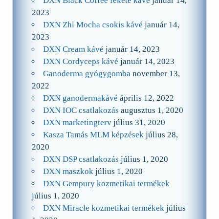
DXN Black Coffee fekete kávé
január 14,
2023
DXN Zhi Mocha csokis kávé
január 14,
2023
DXN Cream kávé
január 14, 2023
DXN Cordyceps kávé
január 14, 2023
Ganoderma gyógygomba
november 13,
2022
DXN ganodermakávé
április 12, 2022
DXN IOC csatlakozás
augusztus 1, 2020
DXN marketingterv
július 31, 2020
Kasza Tamás MLM képzések
július 28,
2020
DXN DSP csatlakozás
július 1, 2020
DXN maszkok
július 1, 2020
DXN Gempury kozmetikai termékek
július 1, 2020
DXN Miracle kozmetikai termékek
július