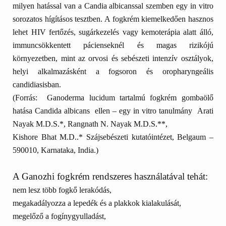
milyen hatással van a Candia albicanssal szemben
egy in vitro
sorozatos hígításos tesztben. A fogkrém kiemelkedően hasznos
lehet HIV fertőzés, sugárkezelés vagy kemoterápia alatt álló,
immuncsökkentett pácienseknél és magas rizikójú
környezetben, mint az orvosi és sebészeti intenzív osztályok,
helyi alkalmazásként a fogsoron és oropharyngeális
candidiasisban.
(Forrás: Ganoderma lucidum tartalmú fogkrém gombaölő
hatása Candida albicans ellen – egy in vitro tanulmány Arati
Nayak M.D.S.*, Rangnath N. Nayak M.D.S.**,
Kishore Bhat M.D..* Szájsebészeti kutatóintézet, Belgaum –
590010, Karnataka, India.)
A Ganozhi fogkrém rendszeres használatával tehát:
nem lesz több fogkő lerakódás,
megakadályozza a lepedék és a plakkok kialakulását,
megelőző a fogínygyulladást,