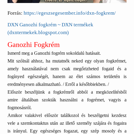
Forrás:
https://egeszsegesember.info/dxn-fogkrem/
DXN Ganozhi fogkrém ~ DXN termékek
(dxntermekek.blogspot.com)
Ganozhi Fogkrém
Ismerd meg a Ganozhi fogrém sokoldalú hatásait.
Mit szólnál ahhoz, ha mutatnék neked egy olyan fogkrémet,
amely használatával nem csak megőrizheted fogaid és a
fogínyed egészségét, hanem az élet számos területén is
eredményesen alkalmazható. / Erről a későbbiekben. /
Először beszéljünk a fogkrémről abból a megközelítésből
amire általában szokták használni a fogrémet, vagyis a
fogmosásról.
Amikor valakivel először találkozol és beszélgetni kezdesz
vele a szemkontaktus után az illető személy szájára és fogaira
is irányul.
Egy egészséges fogazat, egy szép mosoly és a