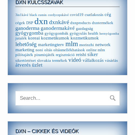
DXN KULCSSZAVAK
cég
covid19
csatlakozás
3in1kávé
black cumin
cordycepskávé
dxn
dxnkávé
cégek
DSP
dxnproducts
dxntermékek
ganoderma
ganodermakávé
gazdagság
gyógygomba
gyógygombák
gyógyulás
health
hernyógomba
koreai kozmetikumok
kozmetikumok
jutalék
mlm
lehetőség
marketingterv
network
morinzhi
marketing
noni
oltás
oltásmellékhatások
online mlm
siker
reishi
pilótajáték
piramisjáték
regisztráció
videó
vállalkozás
sikertörténet
slovakia
termékek
vásárlás
átverés
üzlet
DXN – CIKKEK ÉS VIDEÓK