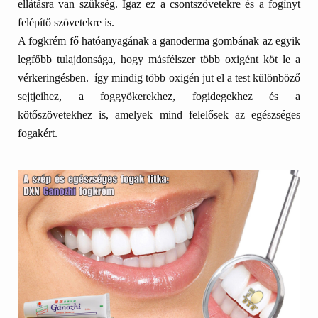
ellátásra van szükség. Igaz ez a csontszövetekre és a fogínyt
felépítő szövetekre is.
A fogkrém fő hatóanyagának a ganoderma gombának az egyik
legfőbb tulajdonsága, hogy másfélszer több oxigént köt le a
vérkeringésben. így mindig több oxigén jut el a test különböző
sejtjeihez, a foggyökerekhez, fogidegekhez és a
kötőszövetekhez is, amelyek mind felelősek az egészséges
fogakért.