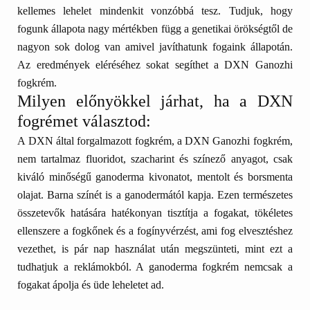
kellemes lehelet mindenkit vonzóbbá tesz.
Tudjuk, hogy
fogunk állapota nagy mértékben függ a genetikai örökségtől de
nagyon sok dolog van amivel javíthatunk fogaink állapotán.
Az eredmények eléréséhez sokat segíthet a
DXN Ganozhi
fogkrém.
Milyen előnyökkel járhat, ha a DXN
fogrémet választod:
A DXN által forgalmazott fogkrém, a DXN Ganozhi fogkrém,
nem tartalmaz fluoridot, szacharint és színező anyagot, csak
kiváló minőségű ganoderma kivonatot, mentolt és borsmenta
olajat. Barna színét is a ganodermától kapja. Ezen természetes
összetevők hatására hatékonyan tisztítja a fogakat, tökéletes
ellenszere a fogkőnek és a fogínyvérzést, ami fog elvesztéshez
vezethet, is pár nap használat után megszünteti, mint ezt a
tudhatjuk a reklámokból. A ganoderma fogkrém nemcsak a
fogakat ápolja és üde leheletet ad.