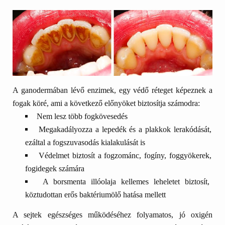
A ganodermában lévő enzimek, egy védő réteget képeznek a
fogak köré, ami a következő előnyöket biztosítja számodra:
Nem lesz több fogkövesedés
Megakadályozza a lepedék és a plakkok lerakódását,
ezáltal a fogszuvasodás kialakulását is
Védelmet biztosít a fogzománc, fogíny, foggyökerek,
fogidegek számára
A borsmenta illóolaja kellemes leheletet biztosít,
köztudottan erős baktériumölő hatása mellett
A sejtek egészséges működéséhez folyamatos, jó oxigén