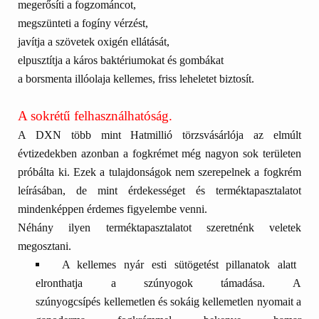
megerősíti a fogzománcot,
megszünteti a fogíny vérzést,
javítja a szövetek oxigén ellátását,
elpusztítja a káros baktériumokat és gombákat
a borsmenta illóolaja kellemes, friss leheletet biztosít.
A sokrétű felhasználhatóság.
A
DXN több mint Hatmillió törzsvásárlója
az elmúlt
évtizedekben azonban a fogkrémet még nagyon sok területen
próbálta ki. Ezek a tulajdonságok nem szerepelnek a fogkrém
leírásában, de mint érdekességet és terméktapasztalatot
mindenképpen érdemes figyelembe venni.
Néhány ilyen terméktapasztalatot szeretnénk veletek
megosztani.
A kellemes nyár esti sütögetést pillanatok alatt
elronthatja a szúnyogok támadása. A
szúnyogcsípés
kellemetlen és sokáig kellemetlen nyomait a