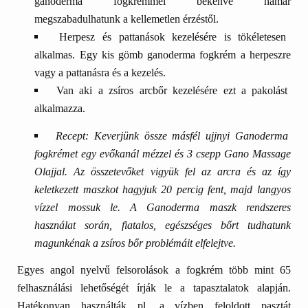
ganoderma fogkrémmel bekenve hamar
megszabadulhatunk a kellemetlen érzéstől.
Herpesz és pattanások
kezelésére is tökéletesen
alkalmas. Egy kis gömb ganoderma fogkrém a herpeszre
vagy a pattanásra és a kezelés.
Van aki a
zsíros arcbőr
kezelésére ezt a pakolást
alkalmazza.
Recept: Keverjünk össze másfél ujjnyi Ganoderma
fogkrémet egy evőkanál mézzel és 3 csepp Gano Massage
Olajjal. Az összetevőket vigyük fel az arcra és az így
keletkezett maszkot hagyjuk 20 percig fent, majd langyos
vízzel mossuk le. A Ganoderma maszk rendszeres
használat során, fiatalos, egészséges bőrt tudhatunk
magunkénak a zsíros bőr problémáit elfelejtve.
Egyes angol nyelvű felsorolások a fogkrém több mint 65
felhasználási lehetőségét írják le a tapasztalatok alapján.
Hatékonyan használták pl. a vízben feloldott pasztát