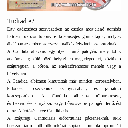
Tudtad e?
Egy egészséges szervezetben az esetleg megjelenő gombás
fertőzés okozói többnyire közönséges gombafajok, melyek
általában az emberi szervezet nyálkás felszínein szaporodnak.
A Candida albicans egy ilyen humánpatogén, mely több,
anatómiailag különböző helyszínen megtelepedhet, köztük a
szájüregben, a bőrön, az emésztőrendszer mentén vagy a
hüvelyben.
A Candida albicanst kimutatták
már minden korosztályban,
különösen csecsemők szájnyílásában, és geriátriai
korcsoportban. A Candida albicans túlburjánzása,
és
bekerülése a nyálka, vagy bőrszövetbe patogén fertőzést
okoz. A fertőzés neve Candidiasis.
A szájüregi Candidiasis előfordulhat pácienseknél, akik
hosszan tartó antibiotikumkúrát kaptak, immunkompromitált