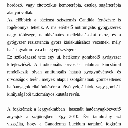
hordozó, vagy citotoxikus kemoterápia, esetleg sugárterápia
alanyai voltak.
Az előbbiek a pácienst szisztémás
Candida fertőzésre is
fogékonnyá tehetik. A ma elérhető antifungális gyógyszerek
nagy többsége, nemkívánatos mellékhatásokat okoz, és a
gyógyszer rezisztencia gyors kialakulásához vezetnek, mély
hatást gyakorolva a beteg egészségére.
Ez szükségessé tette egy új, hatékony gombaölő gyógyszer
kifejlesztését. A tradicionális orvoslás hatalmas kincstárral
rendelkezik olyan antifungális hatású gyógynövények és
orvosságok terén, melyek alapul szolgálhatnak gombaellenes
hatóanyagok elkülönítésére a növények, állatok, vagy gombák
királyságából tudományos kutatás révén.
A fogkrémek a leggyakrabban használt hatóanyagközvetítő
anyagok a szájüregben. Egy 2010. Évi tanulmány azt
vizsgálta, hogy a
Ganoderma Lucidum tartalmú fogkrém