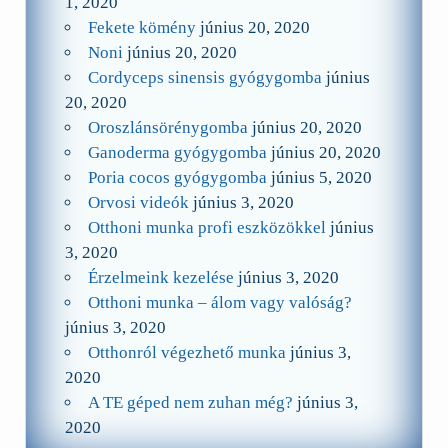
1, 2020
Fekete kömény
június 20, 2020
Noni
június 20, 2020
Cordyceps sinensis gyógygomba
június
20, 2020
Oroszlánsörénygomba
június 20, 2020
Ganoderma gyógygomba
június 20, 2020
Poria cocos gyógygomba
június 5, 2020
Orvosi videók
június 3, 2020
Otthoni munka profi eszközökkel
június
3, 2020
Érzelmeink kezelése
június 3, 2020
Otthoni munka – álom vagy valóság?
június 3, 2020
Otthonról végezhető munka
június 3,
2020
A TE géped nem zuhan még?
június 3,
2020