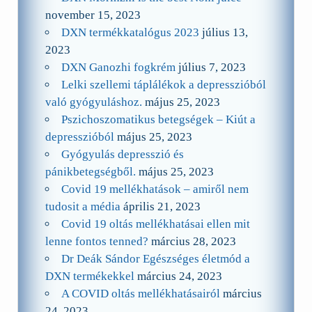
november 15, 2023
DXN termékkatalógus 2023
július 13,
2023
DXN Ganozhi fogkrém
július 7, 2023
Lelki szellemi táplálékok a depresszióból
való gyógyuláshoz.
május 25, 2023
Pszichoszomatikus betegségek – Kiút a
depresszióból
május 25, 2023
Gyógyulás depresszió és
pánikbetegségből.
május 25, 2023
Covid 19 mellékhatások – amiről nem
tudosit a média
április 21, 2023
Covid 19 oltás mellékhatásai ellen mit
lenne fontos tenned?
március 28, 2023
Dr Deák Sándor Egészséges életmód a
DXN termékekkel
március 24, 2023
A COVID oltás mellékhatásairól
március
24, 2023