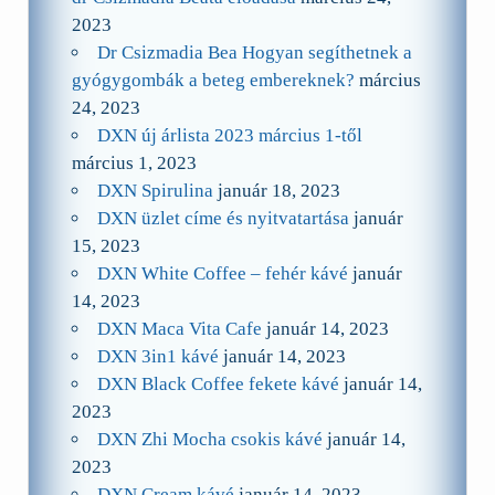
2023
Dr Csizmadia Bea Hogyan segíthetnek a
gyógygombák a beteg embereknek?
március
24, 2023
DXN új árlista 2023 március 1-től
március 1, 2023
DXN Spirulina
január 18, 2023
DXN üzlet címe és nyitvatartása
január
15, 2023
DXN White Coffee – fehér kávé
január
14, 2023
DXN Maca Vita Cafe
január 14, 2023
DXN 3in1 kávé
január 14, 2023
DXN Black Coffee fekete kávé
január 14,
2023
DXN Zhi Mocha csokis kávé
január 14,
2023
DXN Cream kávé
január 14, 2023