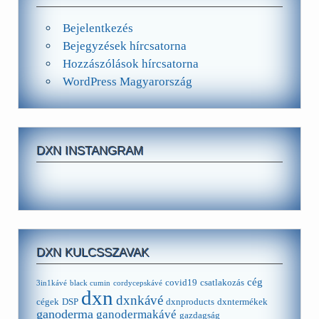
Bejelentkezés
Bejegyzések hírcsatorna
Hozzászólások hírcsatorna
WordPress Magyarország
DXN INSTANGRAM
DXN KULCSSZAVAK
cég
covid19
csatlakozás
3in1kávé
black cumin
cordycepskávé
dxn
dxnkávé
cégek
DSP
dxnproducts
dxntermékek
ganoderma
ganodermakávé
gazdagság