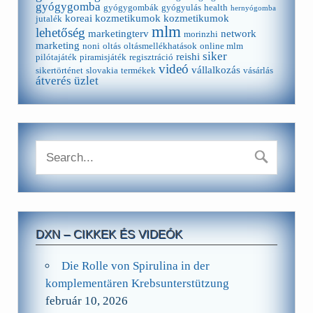
gyógygomba
gyógygombák
gyógyulás
health
hernyógomba
koreai kozmetikumok
kozmetikumok
jutalék
mlm
lehetőség
marketingterv
network
morinzhi
marketing
noni
oltás
oltásmellékhatások
online mlm
siker
reishi
pilótajáték
piramisjáték
regisztráció
videó
vállalkozás
sikertörténet
slovakia
termékek
vásárlás
átverés
üzlet
DXN – CIKKEK ÉS VIDEÓK
Die Rolle von Spirulina in der
komplementären Krebsunterstützung
február 10, 2026