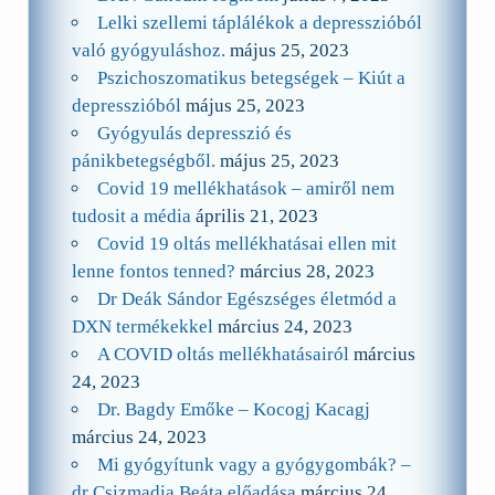
Lelki szellemi táplálékok a depresszióból
való gyógyuláshoz.
május 25, 2023
Pszichoszomatikus betegségek – Kiút a
depresszióból
május 25, 2023
Gyógyulás depresszió és
pánikbetegségből.
május 25, 2023
Covid 19 mellékhatások – amiről nem
tudosit a média
április 21, 2023
Covid 19 oltás mellékhatásai ellen mit
lenne fontos tenned?
március 28, 2023
Dr Deák Sándor Egészséges életmód a
DXN termékekkel
március 24, 2023
A COVID oltás mellékhatásairól
március
24, 2023
Dr. Bagdy Emőke – Kocogj Kacagj
március 24, 2023
Mi gyógyítunk vagy a gyógygombák? –
dr Csizmadia Beáta előadása
március 24,