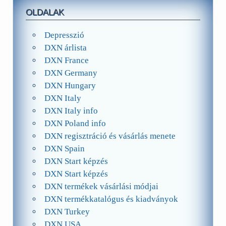
OLDALAK
Depresszió
DXN árlista
DXN France
DXN Germany
DXN Hungary
DXN Italy
DXN Italy info
DXN Poland info
DXN regisztráció és vásárlás menete
DXN Spain
DXN Start képzés
DXN Start képzés
DXN termékek vásárlási módjai
DXN termékkatalógus és kiadványok
DXN Turkey
DXN USA