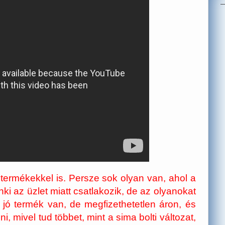
termékekkel is. Persze sok olyan van, ahol a
i az üzlet miatt csatlakozik, de az olyanokat
 jó termék van, de megfizethetetlen áron, és
 mivel tud többet, mint a sima bolti változat,