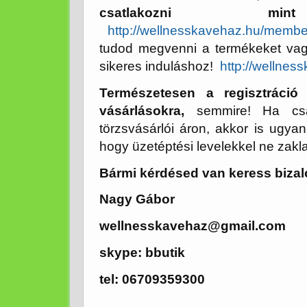
csatlakozni mint
http://wellnesskavehaz.hu/member
tudod megvenni a termékeket vagy 
sikeres induláshoz!
http://wellne
Természetesen a regisztráció
vásárlásokra,
semmire! Ha csak
törzsvásárlói áron, akkor is ugyani
hogy üzetéptési levelekkel ne zakl
Bármi kérdésed van keress biza
Nagy Gábor
wellnesskavehaz@gmail.com
skype: bbutik
tel: 06709359300