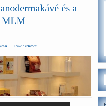
 ganodermakávé és a
z MLM
avehaz
Leave a comment