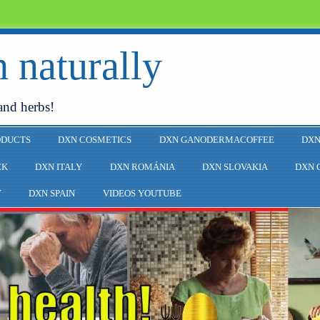
 naturally
and herbs!
ODUCTS
DXN COSMETICS
DXN GANODERMACOFFEE
DXN
EK
DXN ITALY
DXN ROMÁNIA
DXN SLOVAKIA
DXN 
Y
DXN SPAIN
VIDEOS YOUTUBE