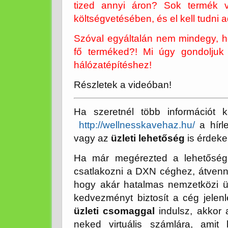
tized annyi áron? Sok termék 
költségvetésében, és el kell tudni a
Szóval egyáltalán nem mindegy, 
fő terméked?! Mi úgy gondolju
hálózatépítéshez!
Részletek a videóban!
Ha szeretnél több információt k
http://wellnesskavehaz.hu/
a hírl
vagy az
üzleti lehetőség
is érdeke
Ha már megérezted a lehetőség 
csatlakozni a DXN céghez, átvenni
hogy akár hatalmas nemzetközi üzl
kedvezményt biztosít a cég jele
üzleti csomaggal
indulsz, akkor 
neked virtuális számlára, ami