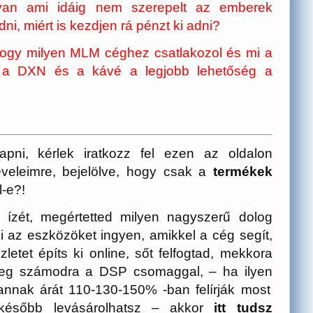
van ami idáig nem szerepelt az emberek
dni, miért is kezdjen rá pénzt ki adni?
hogy milyen MLM céghez csatlakozol és mi a
k a DXN és a kávé a legjobb lehetőség a
apni, kérlek iratkozz fel ezen az oldalon
eveleimre, bejelölve, hogy csak a
termékek
l-e?!
ízét, megértetted milyen nagyszerű dolog
 az eszközöket ingyen, amikkel a cég segít,
etet építs ki online, sőt felfogtad, mekkora
nleg számodra a DSP csomaggal, – ha ilyen
annak árát 110-130-150% -ban felírják most
t később levásárolhatsz – akkor
itt tudsz