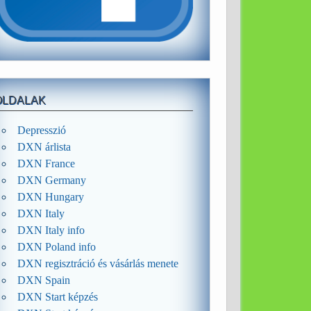
OLDALAK
Depresszió
DXN árlista
DXN France
DXN Germany
DXN Hungary
DXN Italy
DXN Italy info
DXN Poland info
DXN regisztráció és vásárlás menete
DXN Spain
DXN Start képzés