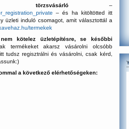
 törzsvásárló
–
_registration_private
– és ha kitöltötted itt
üzleti induló csomagot, amit választottál a
sskavehaz.hu/termekek
 nem kötelez üzletépítésre, se későbbi
 termékeket akarsz vásárolni olcsóbb
tt tudsz regisztrálni és vásárolni, csak kérd,
assunk:)
lommal a következő elérhetőségeken: