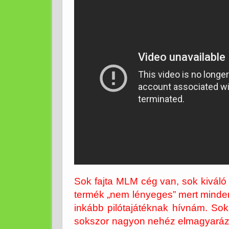
Sok fajta MLM cég van, sok kiváló 
termék „nem lényeges” mert mindenk
inkább pilótajátéknak hívnám. Sok
sokszor nagyon nehéz elmagyarázni,