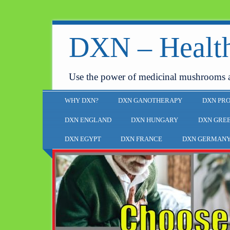
DXN – Health
Use the power of medicinal mushrooms 
WHY DXN?
DXN GANOTHERAPY
DXN PR
DXN ENGLAND
DXN HUNGARY
DXN GRE
DXN EGYPT
DXN FRANCE
DXN GERMAN