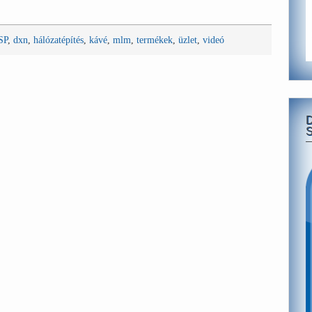
SP
,
dxn
,
hálózatépítés
,
kávé
,
mlm
,
termékek
,
üzlet
,
videó
S