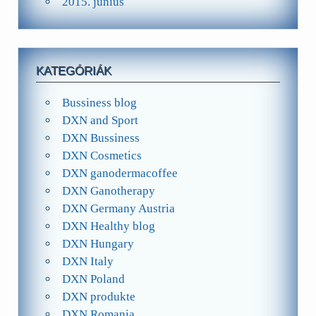
2015. június
KATEGÓRIÁK
Bussiness blog
DXN and Sport
DXN Bussiness
DXN Cosmetics
DXN ganodermacoffee
DXN Ganotherapy
DXN Germany Austria
DXN Healthy blog
DXN Hungary
DXN Italy
DXN Poland
DXN produkte
DXN Romania