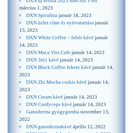
DXN új árlista 2023 március 1-től
március 1, 2023
DXN Spirulina
január 18, 2023
DXN üzlet címe és nyitvatartása
január
15, 2023
DXN White Coffee – fehér kávé
január
14, 2023
DXN Maca Vita Cafe
január 14, 2023
DXN 3in1 kávé
január 14, 2023
DXN Black Coffee fekete kávé
január 14,
2023
DXN Zhi Mocha csokis kávé
január 14,
2023
DXN Cream kávé
január 14, 2023
DXN Cordyceps kávé
január 14, 2023
Ganoderma gyógygomba
november 13,
2022
DXN ganodermakávé
április 12, 2022