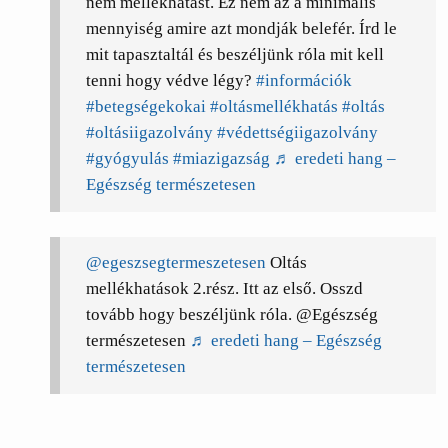
nem mellékhatást. Ez nem az a minimális
mennyiség amire azt mondják belefér. Írd le
mit tapasztaltál és beszéljünk róla mit kell
tenni hogy védve légy?
#információk
#betegségekokai
#oltásmellékhatás
#oltás
#oltásiigazolvány
#védettségiigazolvány
#gyógyulás
#miazigazság
♬ eredeti hang –
Egészség természetesen
@egeszsegtermeszetesen
Oltás
mellékhatások 2.rész. Itt az első. Osszd
tovább hogy beszéljünk róla. @Egészség
természetesen
♬ eredeti hang – Egészség
természetesen