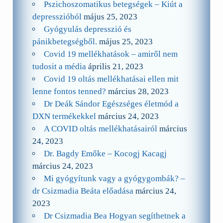
Pszichoszomatikus betegségek – Kiút a
depresszióból
május 25, 2023
Gyógyulás depresszió és
pánikbetegségből.
május 25, 2023
Covid 19 mellékhatások – amiről nem
tudosit a média
április 21, 2023
Covid 19 oltás mellékhatásai ellen mit
lenne fontos tenned?
március 28, 2023
Dr Deák Sándor Egészséges életmód a
DXN termékekkel
március 24, 2023
A COVID oltás mellékhatásairól
március
24, 2023
Dr. Bagdy Emőke – Kocogj Kacagj
március 24, 2023
Mi gyógyítunk vagy a gyógygombák? –
dr Csizmadia Beáta előadása
március 24,
2023
Dr Csizmadia Bea Hogyan segíthetnek a