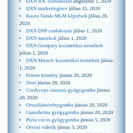
DXN IOC csatlakozás
augusztus 1, 2020
DXN marketingterv
július 31, 2020
Kasza Tamás MLM képzések
július 28,
2020
DXN DSP csatlakozás
július 1, 2020
DXN maszkok
július 1, 2020
DXN Gempury kozmetikai termékek
július 1, 2020
DXN Miracle kozmetikai termékek
július
1, 2020
Fekete kömény
június 20, 2020
Noni
június 20, 2020
Cordyceps sinensis gyógygomba
június
20, 2020
Oroszlánsörénygomba
június 20, 2020
Ganoderma gyógygomba
június 20, 2020
Poria cocos gyógygomba
június 5, 2020
Orvosi videók
június 3, 2020