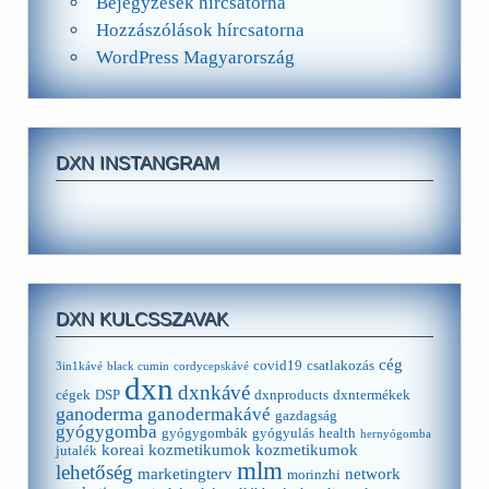
Bejegyzések hírcsatorna
Hozzászólások hírcsatorna
WordPress Magyarország
DXN INSTANGRAM
DXN KULCSSZAVAK
cég
covid19
csatlakozás
3in1kávé
black cumin
cordycepskávé
dxn
dxnkávé
cégek
DSP
dxnproducts
dxntermékek
ganoderma
ganodermakávé
gazdagság
gyógygomba
gyógygombák
gyógyulás
health
hernyógomba
koreai kozmetikumok
kozmetikumok
jutalék
mlm
lehetőség
marketingterv
network
morinzhi