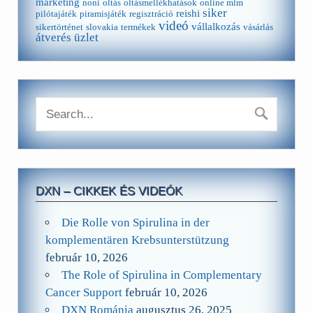
marketing
noni
oltás
oltásmellékhatások
online mlm
siker
reishi
pilótajáték
piramisjáték
regisztráció
videó
vállalkozás
sikertörténet
slovakia
termékek
vásárlás
átverés
üzlet
DXN – CIKKEK ÉS VIDEÓK
Die Rolle von Spirulina in der
komplementären Krebsunterstützung
február 10, 2026
The Role of Spirulina in Complementary
Cancer Support
február 10, 2026
DXN Románia
augusztus 26, 2025