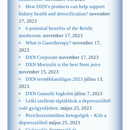
How DXN’s products can help support
kidney health and detoxification?
november
17, 2023
6 potential benefits of the Reishi
mushroom.
november 17, 2023
What is Ganotherapy?
november 17,
2023
DXN Corporate
november 17, 2023
DXN Morinzhi is the best Noni juice
november 15, 2023
DXN termékkatalógus 2023
július 13,
2023
DXN Ganozhi fogkrém
július 7, 2023
Lelki szellemi táplálékok a depresszióból
való gyógyuláshoz.
május 25, 2023
Pszichoszomatikus betegségek – Kiút a
depresszióból
május 25, 2023
Gyógyulás depresszió és