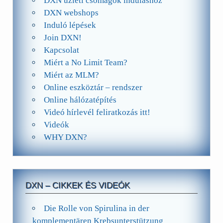
DXN üzleti csomagok induláshoz
DXN webshops
Induló lépések
Join DXN!
Kapcsolat
Miért a No Limit Team?
Miért az MLM?
Online eszköztár – rendszer
Online hálózatépítés
Videó hírlevél feliratkozás itt!
Videók
WHY DXN?
DXN – CIKKEK ÉS VIDEÓK
Die Rolle von Spirulina in der
komplementären Krebsunterstützung