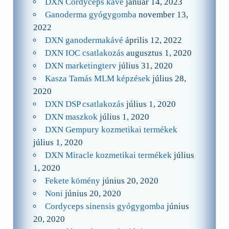
DXN Cordyceps kávé
január 14, 2023
Ganoderma gyógygomba
november 13,
2022
DXN ganodermakávé
április 12, 2022
DXN IOC csatlakozás
augusztus 1, 2020
DXN marketingterv
július 31, 2020
Kasza Tamás MLM képzések
július 28,
2020
DXN DSP csatlakozás
július 1, 2020
DXN maszkok
július 1, 2020
DXN Gempury kozmetikai termékek
július 1, 2020
DXN Miracle kozmetikai termékek
július
1, 2020
Fekete kömény
június 20, 2020
Noni
június 20, 2020
Cordyceps sinensis gyógygomba
június
20, 2020