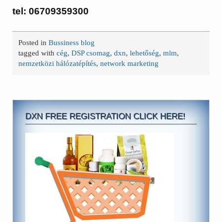
tel: 06709359300
Posted in
Bussiness blog
tagged with
cég
,
DSP csomag
,
dxn
,
lehetőség
,
mlm
,
nemzetközi hálózatépítés
,
network marketing
DXN FREE REGISTRATION CLICK HERE!