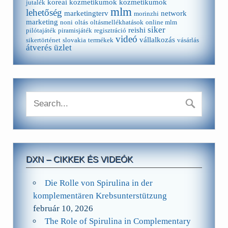
koreai kozmetikumok
kozmetikumok
jutalék
mlm
lehetőség
marketingterv
network
morinzhi
marketing
noni
oltás
oltásmellékhatások
online mlm
siker
reishi
pilótajáték
piramisjáték
regisztráció
videó
vállalkozás
sikertörténet
slovakia
termékek
vásárlás
átverés
üzlet
DXN – CIKKEK ÉS VIDEÓK
Die Rolle von Spirulina in der
komplementären Krebsunterstützung
február 10, 2026
The Role of Spirulina in Complementary