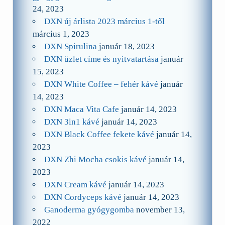
24, 2023
DXN új árlista 2023 március 1-től
március 1, 2023
DXN Spirulina
január 18, 2023
DXN üzlet címe és nyitvatartása
január
15, 2023
DXN White Coffee – fehér kávé
január
14, 2023
DXN Maca Vita Cafe
január 14, 2023
DXN 3in1 kávé
január 14, 2023
DXN Black Coffee fekete kávé
január 14,
2023
DXN Zhi Mocha csokis kávé
január 14,
2023
DXN Cream kávé
január 14, 2023
DXN Cordyceps kávé
január 14, 2023
Ganoderma gyógygomba
november 13,
2022