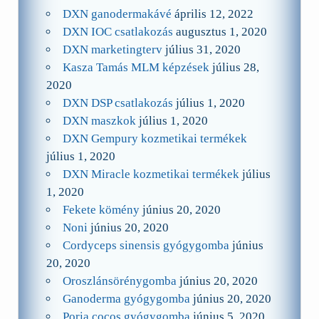
DXN ganodermakávé
április 12, 2022
DXN IOC csatlakozás
augusztus 1, 2020
DXN marketingterv
július 31, 2020
Kasza Tamás MLM képzések
július 28,
2020
DXN DSP csatlakozás
július 1, 2020
DXN maszkok
július 1, 2020
DXN Gempury kozmetikai termékek
július 1, 2020
DXN Miracle kozmetikai termékek
július
1, 2020
Fekete kömény
június 20, 2020
Noni
június 20, 2020
Cordyceps sinensis gyógygomba
június
20, 2020
Oroszlánsörénygomba
június 20, 2020
Ganoderma gyógygomba
június 20, 2020
Poria cocos gyógygomba
június 5, 2020