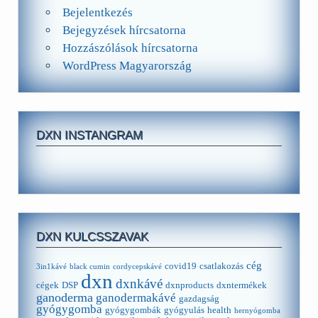
Bejelentkezés
Bejegyzések hírcsatorna
Hozzászólások hírcsatorna
WordPress Magyarország
DXN INSTANGRAM
DXN KULCSSZAVAK
cég
covid19
csatlakozás
3in1kávé
black cumin
cordycepskávé
dxn
dxnkávé
cégek
DSP
dxnproducts
dxntermékek
ganoderma
ganodermakávé
gazdagság
gyógygomba
gyógygombák
gyógyulás
health
hernyógomba