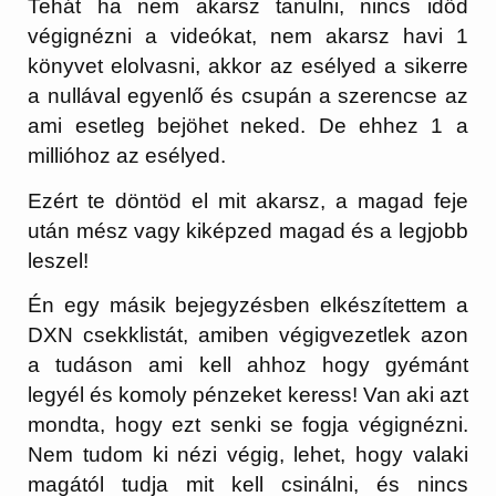
Tehát ha nem akarsz tanulni, nincs időd
végignézni a videókat, nem akarsz havi 1
könyvet elolvasni, akkor az esélyed a sikerre
a nullával egyenlő és csupán a szerencse az
ami esetleg bejöhet neked. De ehhez 1 a
millióhoz az esélyed.
Ezért te döntöd el mit akarsz, a magad feje
után mész vagy kiképzed magad és a legjobb
leszel!
Én egy másik bejegyzésben elkészítettem a
DXN csekklistát, amiben végigvezetlek azon
a tudáson ami kell ahhoz hogy gyémánt
legyél és komoly pénzeket keress! Van aki azt
mondta, hogy ezt senki se fogja végignézni.
Nem tudom ki nézi végig, lehet, hogy valaki
magától tudja mit kell csinálni, és nincs