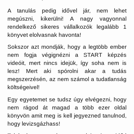
A tanulás pedig idővel jár, nem lehet
megúszni, kikerülni! A nagy vagyonnal
rendelkező sikeres vállalkozók legalább 1
könyvet elolvasnak havonta!
Sokszor azt mondják, hogy a legtöbb ember
nem fogja végignézni a START képzés
videóit, mert nincs idejük, így soha nem is
lesz! Mert aki spórolni akar a tudás
megszerzésén, az nem számol a tudatlanság
költségeivel!
Egy egyetemet se tudsz úgy elvégezni, hogy
nem rágod át magad a több ezer oldal
könyvön amit meg is kell jegyezned tanulnod,
hogy levizsgázhass!