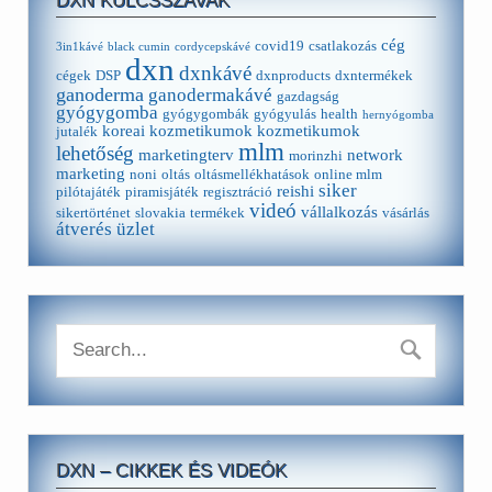
DXN KULCSSZAVAK
cég
covid19
csatlakozás
3in1kávé
black cumin
cordycepskávé
dxn
dxnkávé
cégek
DSP
dxnproducts
dxntermékek
ganoderma
ganodermakávé
gazdagság
gyógygomba
gyógygombák
gyógyulás
health
hernyógomba
koreai kozmetikumok
kozmetikumok
jutalék
mlm
lehetőség
marketingterv
network
morinzhi
marketing
noni
oltás
oltásmellékhatások
online mlm
siker
reishi
pilótajáték
piramisjáték
regisztráció
videó
vállalkozás
sikertörténet
slovakia
termékek
vásárlás
átverés
üzlet
DXN – CIKKEK ÉS VIDEÓK