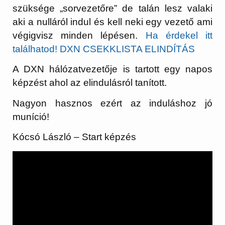
szüksége „sorvezetőre” de talán lesz valaki
aki a nulláról indul és kell neki egy vezető ami
végigvisz minden lépésen.
Ha érdekel itt
találhatod! DXN CSEKKLISTA ELINDÍTÁS
A DXN hálózatvezetője is tartott egy napos
képzést ahol az elindulásról tanított.
Nagyon hasznos ezért az induláshoz jó
muníció!
Kócsó László – Start képzés