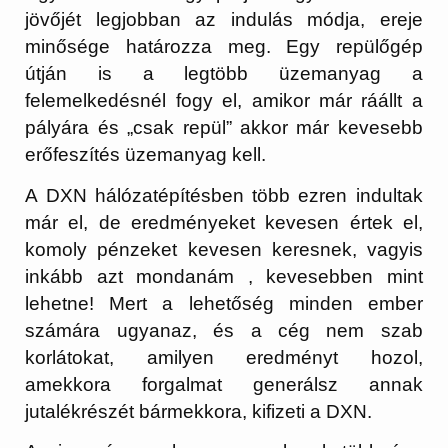
jövőjét legjobban az indulás módja, ereje
minősége határozza meg. Egy repülőgép
útján is a legtöbb üzemanyag a
felemelkedésnél fogy el, amikor már ráállt a
pályára és „csak repül” akkor már kevesebb
erőfeszítés üzemanyag kell.
A DXN hálózatépítésben több ezren indultak
már el, de eredményeket kevesen értek el,
komoly pénzeket kevesen keresnek, vagyis
inkább azt mondanám , kevesebben mint
lehetne! Mert a lehetőség minden ember
számára ugyanaz, és a cég nem szab
korlátokat, amilyen eredményt hozol,
amekkora forgalmat generálsz annak
jutalékrészét bármekkora, kifizeti a DXN.