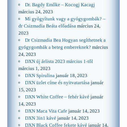
Dr. Bagdy Emőke – Kocogj Kacagj
március 24, 2023
Mi gyógyítunk vagy a gyógygombák? –
dr Csizmadia Beáta előadása
március 24,
2023
Dr Csizmadia Bea Hogyan segíthetnek a
gyógygombák a beteg embereknek?
március
24, 2023
DXN új árlista 2023 március 1-től
március 1, 2023
DXN Spirulina
január 18, 2023
DXN üzlet címe és nyitvatartása
január
15, 2023
DXN White Coffee – fehér kávé
január
14, 2023
DXN Maca Vita Cafe
január 14, 2023
DXN 3in1 kávé
január 14, 2023
DXN Black Coffee fekete kávé
január 14,