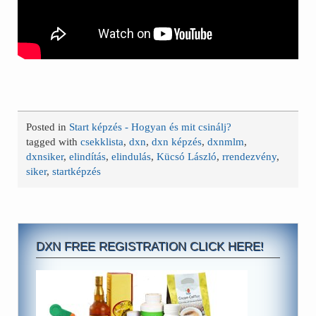
Posted in
Start képzés - Hogyan és mit csinálj?
tagged with
csekklista
,
dxn
,
dxn képzés
,
dxnmlm
,
dxnsiker
,
elindítás
,
elindulás
,
Kücsó László
,
rrendezvény
,
siker
,
startképzés
DXN FREE REGISTRATION CLICK HERE!