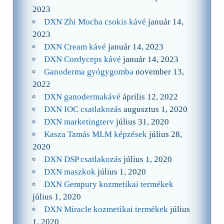
2023
DXN Zhi Mocha csokis kávé
január 14,
2023
DXN Cream kávé
január 14, 2023
DXN Cordyceps kávé
január 14, 2023
Ganoderma gyógygomba
november 13,
2022
DXN ganodermakávé
április 12, 2022
DXN IOC csatlakozás
augusztus 1, 2020
DXN marketingterv
július 31, 2020
Kasza Tamás MLM képzések
július 28,
2020
DXN DSP csatlakozás
július 1, 2020
DXN maszkok
július 1, 2020
DXN Gempury kozmetikai termékek
július 1, 2020
DXN Miracle kozmetikai termékek
július
1, 2020