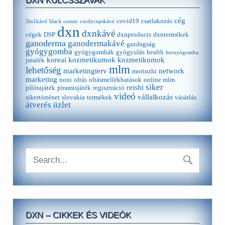
DXN KULCSSZAVAK
cég
covid19
csatlakozás
3in1kávé
black cumin
cordycepskávé
dxn
dxnkávé
cégek
DSP
dxnproducts
dxntermékek
ganoderma
ganodermakávé
gazdagság
gyógygomba
gyógygombák
gyógyulás
health
hernyógomba
koreai kozmetikumok
kozmetikumok
jutalék
mlm
lehetőség
marketingterv
network
morinzhi
marketing
noni
oltás
oltásmellékhatások
online mlm
siker
reishi
pilótajáték
piramisjáték
regisztráció
videó
vállalkozás
sikertörténet
slovakia
termékek
vásárlás
átverés
üzlet
DXN – CIKKEK ÉS VIDEÓK