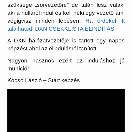
szüksége „sorvezetőre” de talán lesz valaki
aki a nulláról indul és kell neki egy vezető ami
végigvisz minden lépésen.
Ha érdekel itt
találhatod! DXN CSEKKLISTA ELINDÍTÁS
A DXN hálózatvezetője is tartott egy napos
képzést ahol az elindulásról tanított.
Nagyon hasznos ezért az induláshoz jó
muníció!
Kócsó László – Start képzés