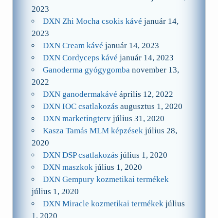
2023
DXN Zhi Mocha csokis kávé
január 14,
2023
DXN Cream kávé
január 14, 2023
DXN Cordyceps kávé
január 14, 2023
Ganoderma gyógygomba
november 13,
2022
DXN ganodermakávé
április 12, 2022
DXN IOC csatlakozás
augusztus 1, 2020
DXN marketingterv
július 31, 2020
Kasza Tamás MLM képzések
július 28,
2020
DXN DSP csatlakozás
július 1, 2020
DXN maszkok
július 1, 2020
DXN Gempury kozmetikai termékek
július 1, 2020
DXN Miracle kozmetikai termékek
július
1, 2020