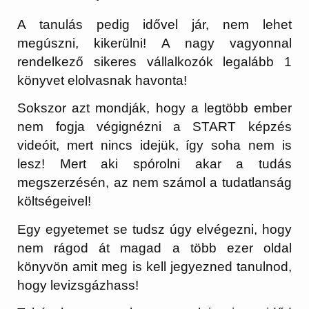
A tanulás pedig idővel jár, nem lehet
megúszni, kikerülni! A nagy vagyonnal
rendelkező sikeres vállalkozók legalább 1
könyvet elolvasnak havonta!
Sokszor azt mondják, hogy a legtöbb ember
nem fogja végignézni a START képzés
videóit, mert nincs idejük, így soha nem is
lesz! Mert aki spórolni akar a tudás
megszerzésén, az nem számol a tudatlanság
költségeivel!
Egy egyetemet se tudsz úgy elvégezni, hogy
nem rágod át magad a több ezer oldal
könyvön amit meg is kell jegyezned tanulnod,
hogy levizsgázhass!