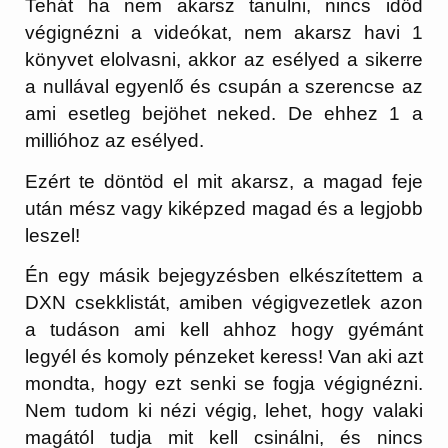
Tehát ha nem akarsz tanulni, nincs időd
végignézni a videókat, nem akarsz havi 1
könyvet elolvasni, akkor az esélyed a sikerre
a nullával egyenlő és csupán a szerencse az
ami esetleg bejöhet neked. De ehhez 1 a
millióhoz az esélyed.
Ezért te döntöd el mit akarsz, a magad feje
után mész vagy kiképzed magad és a legjobb
leszel!
Én egy másik bejegyzésben elkészítettem a
DXN csekklistát, amiben végigvezetlek azon
a tudáson ami kell ahhoz hogy gyémánt
legyél és komoly pénzeket keress! Van aki azt
mondta, hogy ezt senki se fogja végignézni.
Nem tudom ki nézi végig, lehet, hogy valaki
magától tudja mit kell csinálni, és nincs