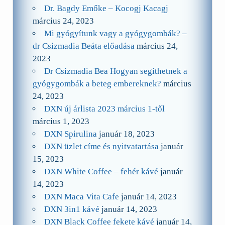
Dr. Bagdy Emőke – Kocogj Kacagj
március 24, 2023
Mi gyógyítunk vagy a gyógygombák? –
dr Csizmadia Beáta előadása
március 24,
2023
Dr Csizmadia Bea Hogyan segíthetnek a
gyógygombák a beteg embereknek?
március
24, 2023
DXN új árlista 2023 március 1-től
március 1, 2023
DXN Spirulina
január 18, 2023
DXN üzlet címe és nyitvatartása
január
15, 2023
DXN White Coffee – fehér kávé
január
14, 2023
DXN Maca Vita Cafe
január 14, 2023
DXN 3in1 kávé
január 14, 2023
DXN Black Coffee fekete kávé
január 14,