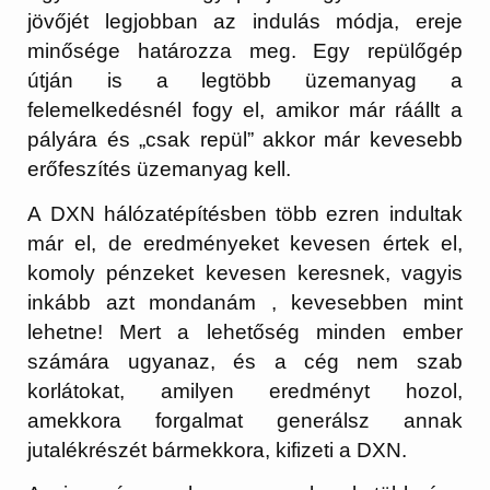
jövőjét legjobban az indulás módja, ereje
minősége határozza meg. Egy repülőgép
útján is a legtöbb üzemanyag a
felemelkedésnél fogy el, amikor már ráállt a
pályára és „csak repül” akkor már kevesebb
erőfeszítés üzemanyag kell.
A DXN hálózatépítésben több ezren indultak
már el, de eredményeket kevesen értek el,
komoly pénzeket kevesen keresnek, vagyis
inkább azt mondanám , kevesebben mint
lehetne! Mert a lehetőség minden ember
számára ugyanaz, és a cég nem szab
korlátokat, amilyen eredményt hozol,
amekkora forgalmat generálsz annak
jutalékrészét bármekkora, kifizeti a DXN.