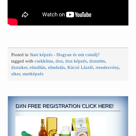
Posted in
Start képzés - Hogyan és mit csinálj?
tagged with
csekklista
,
dxn
,
dxn képzés
,
dxnmlm
,
dxnsiker
,
elindítás
,
elindulás
,
Kücsó László
,
rrendezvény
,
siker
,
startképzés
DXN FREE REGISTRATION CLICK HERE!